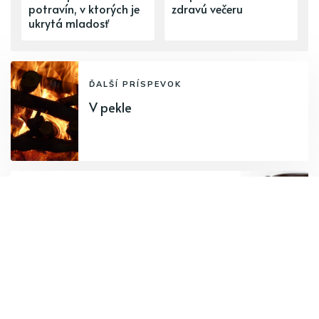
potravín, v ktorých je
zdravú večeru
ukrytá mladosť
ĎALŠÍ PRÍSPEVOK
V pekle
PREDCHÁDZAJÚCI PRÍSPEVOK
Minestrone - zimná vegánska
verzia
Odoberajte najnovšie články.