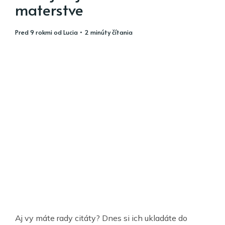
materstve
pred 9 rokmi
od
Lucia
• 2 minúty čítania
Aj vy máte rady citáty? Dnes si ich ukladáte do