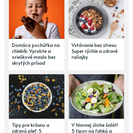
Domáca pochúťka na
Vstávanie bez stresu:
chlebík: Vyrobte si
Super rýchle a zdravé
orieškové maslo bez
raňajky
skrytých prísad
Tipy pre krásnu a
V hlavnej úlohe šalát!
zdravú pleť: 5
5 tipov na ľahkú a