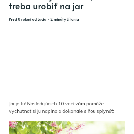
treba urobiť na jar
pred 8 rokmi
od
Lucia
• 2 minúty čítania
Jar je tu! Nasledujúcich 10 vecí vám pomôže
vychutnať si ju naplno a dokonale s ňou splynúť: