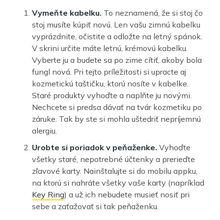
Vymeňte kabelku.
To neznamená, že si stoj čo
stoj musíte kúpiť novú. Len vašu zimnú kabelku
vyprázdnite, očistite a odložte na letný spánok.
V skrini určite máte letnú, krémovú kabelku.
Vyberte ju a budete sa po zime cítiť, akoby bola
fungl nová. Pri tejto príležitosti si upracte aj
kozmetickú taštičku, ktorú nosíte v kabelke.
Staré produkty vyhoďte a naplňte ju novými.
Nechcete si predsa dávať na tvár kozmetiku po
záruke. Tak by ste si mohla uštedriť nepríjemnú
alergiu.
Urobte si poriadok v peňaženke.
Vyhoďte
všetky staré, nepotrebné účtenky a prerieďte
zľavové karty. Nainštalujte si do mobilu appku,
na ktorú si nahráte všetky vaše karty (napríklad
Key Ring
) a už ich nebudete musieť nosiť pri
sebe a zaťažovať si tak peňaženku.