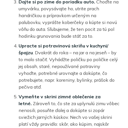
Dajte si po zime do poriadku auto.
Choďte na
umyvárku, povysávajte ho, utrite prach
handričkou a prípravkom určeným na
palubovku, vyprášte koberčeky a kúpte si novú
vôňu do auta. Sľubujeme, že ten pocit za tú pol
hodinku grunovania bude stáť za to.
Upracte si potravinovú skriňu v kuchyni/
špajzu
. Dvakrát do roka – na jar a na jeseň – by
to malo stačiť. Vyhádžte poličku po poličke celý
jej obsah, staré, nepoužívané potraviny
vyhoďte, potrebné urovnajte a dokúpte, čo
potrebujete, napr. koreniny, bylinky, prášok do
pečiva atď.
Vymeňte v skrini zimné oblečenie za
letné.
Zároveň to, čo ste za uplynulú zimu vôbec
nenosili, posuňte ďalej a dokúpte si zopár
sviežich jarných kúskov. Nech vo vašej skrini
platí vždy pravidlo: skôr, ako kúpim, najskôr