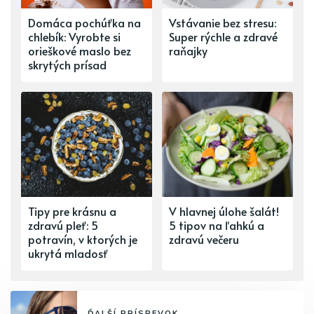
Domáca pochúťka na
Vstávanie bez stresu:
chlebík: Vyrobte si
Super rýchle a zdravé
orieškové maslo bez
raňajky
skrytých prísad
Tipy pre krásnu a
V hlavnej úlohe šalát!
zdravú pleť: 5
5 tipov na ľahkú a
potravín, v ktorých je
zdravú večeru
ukrytá mladosť
ĎALŠÍ PRÍSPEVOK