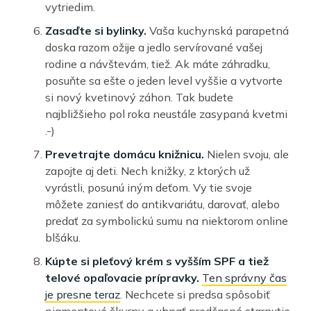
vytriedim.
Zasaďte si bylinky.
Vaša kuchynská parapetná
doska razom ožije a jedlo servírované vašej
rodine a návštevám, tiež. Ak máte záhradku,
posuňte sa ešte o jeden level vyššie a vytvorte
si nový kvetinový záhon. Tak budete
najbližšieho pol roka neustále zasypaná kvetmi
.-)
Prevetrajte domácu knižnicu.
Nielen svoju, ale
zapojte aj deti. Nech knižky, z ktorých už
vyrástli, posunú iným deťom. Vy tie svoje
môžete zaniesť do antikvariátu, darovať, alebo
predať za symbolickú sumu na niektorom online
blšáku.
Kúpte si pleťový krém s vyšším SPF a tiež
telové opaľovacie prípravky.
Ten správny čas
je presne teraz
. Nechcete si predsa spôsobiť
pigmentové škvrny a uhnať predčasné starnutie