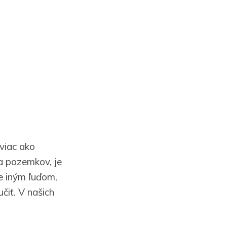
 viac ako
a pozemkov, je
e iným ľuďom,
čiť. V našich