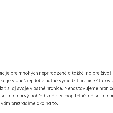
íc je pre mnohých neprirodzené a ťažké, no pre život
ako je v dnešnej dobe nutné vymedziť hranice štátov 
iť si aj svoje vlastné hranice. Nenastavujeme hranic
 sa to na prvý pohľad zdá neuchopiteľné, dá sa to nau
h vám prezradíme ako na to.