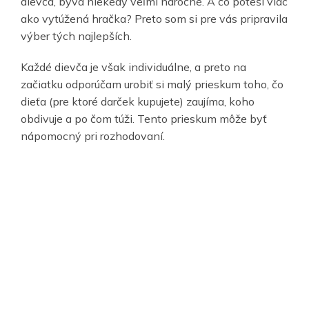
dievča, býva niekedy veľmi náročné. A čo poteší viac
ako vytúžená hračka? Preto som si pre vás pripravila
výber tých najlepších.
Každé dievča je však individuálne, a preto na
začiatku odporúčam urobiť si malý prieskum toho, čo
dieťa (pre ktoré darček kupujete) zaujíma, koho
obdivuje a po čom túži. Tento prieskum môže byť
nápomocný pri rozhodovaní.