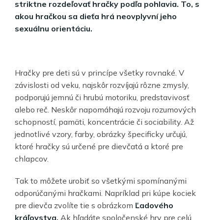
striktne rozdeľovať hračky podľa pohlavia. To, s
akou hračkou sa dieťa hrá neovplyvní jeho
sexuálnu orientáciu.
Hračky pre deti sú v princípe všetky rovnaké. V
závislosti od veku, najskôr rozvíjajú rôzne zmysly,
podporujú jemnú či hrubú motoriku, predstavivosť
alebo reč. Neskôr napomáhajú rozvoju rozumových
schopností, pamäti, koncentrácie či sociability. Až
jednotlivé vzory, farby, obrázky špecificky určujú,
ktoré hračky sú určené pre dievčatá a ktoré pre
chlapcov.
Tak to môžete urobiť so všetkými spomínanými
odporúčanými hračkami. Napríklad pri kúpe kociek
pre dievča zvolíte tie s obrázkom
Ľadového
kráľovstva.
Ak hľadáte spoločenské hry pre celú