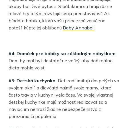
akoby boli živé bytosti. S bábikami sa hrajú rôzne
rolové hry a tým rozvíjajú svoju predstavivosť. Ak
hľadáte bábiku, ktorá vašu princeznú zaručene
poteší, kúpte jej obľúbenú
Baby Annabell
.
#4: Domček pre bábiky so základným nábytkom:
Dom by mal byť dostatočne veľký, aby doň reálne
dieťa mohlo vojsť.
#5: Detská kuchynka:
Deti radi imitujú dospelých vo
svojom okolí, a dievčatá najmä svoje mamy, ktoré
často trávia v kuchyni veľa času. Vo svojej vlastnej
detskej kuchynke majú možnosť realizovať sa a
naviac im nehrozí žiadne nebezpečenstvo z
porezania či popálenia.