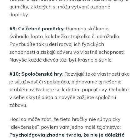
gumičky, z ktorých si môžu vytvoriť ozdobné
doplnky.
#9: Cvičebné pomôcky
: Guma na skákanie,
švihadlo, lopta, kolobežka, trojkolka či odrážadlo.
Povzbudíte tak u detí rozvoj ich fyzických
schopností a získajú dôveru vo vlastné schopnosti.
Navyše každé dievča túži byť krásne a štíhle.
#10: Spoločenské hry
: Rozvíjajú také vlastnosti ako
je súťaživosť či spolupráca, plánovanie aj riešenie
problémov. Nebojte sa k deťom pripojiť i vy. Odhalíte
v sebe skryté dieťa a navyše zažijete spoločnú
zábavu.
Hoci sa môže zdať, že tieto hračky nie sú typicky
“dievčenské”, poviem vám jedno malé tajomstvo:
Psychológovia zhodne tvrdia, že nie je dôležité