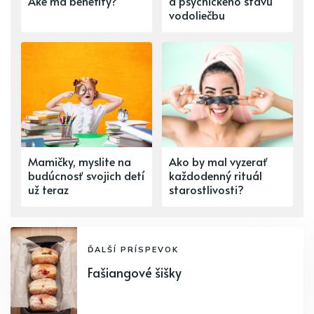
Aké má benefity?
a psychického stavu
vodoliečbu
Mamičky, myslite na
Ako by mal vyzerať
budúcnosť svojich detí
každodenný rituál
už teraz
starostlivosti?
ĎALŠÍ PRÍSPEVOK
Fašiangové šišky