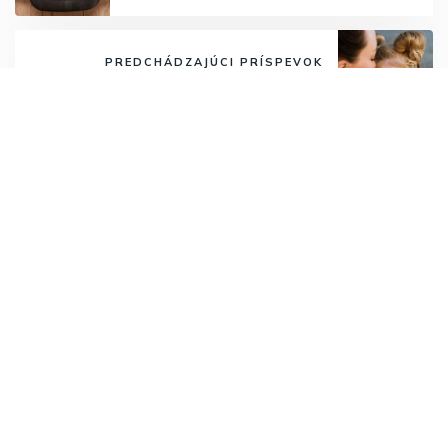
PREDCHÁDZAJÚCI PRÍSPEVOK
Ako byť tento rok lepšou matkou
Odoberajte najnovšie články.
Odoberať