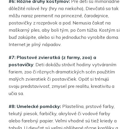
#6: Rôzne druhy kostýmov:
Pre deti sú mimoriadne
dôležité rolové hry (hry na niekoho), Dievčatá sa tak
môžu naraz premeniť na princezné, čarodejnice,
postavičky z rozprávok a pod. Nemusia čakať na
maškarný ples, aby boli tým, po čom túžia. Kostým si
buď zakúpite, alebo si ho jednoducho vyrobíte doma.
Internet je plný nápadov.
#7: Plastové zvieratká (z farmy, zoo) a
postavičky
: Deti dokážu stráviť hodiny vytváraním
fariem, zoo či rôznych dramatických scén použitím
malých zvieratiek či postavičiek. Opäť si trénujú
svoju predstavivosť, zmysel pre realitu, kreativitu a
učia sa.
#8: Umelecké pomôcky:
Plastelína, prstové farby,
tekutý piesok, farbičky, akrylové či vodové farby
alebo farebný papier. Veľmi vhodné sú tiež kriedy a
tabuľa. U dievčat sú veľmi obľúbené rôzne koráliky a