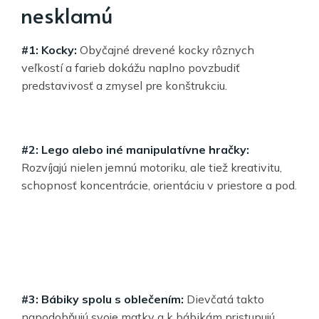
nesklamú
#1: Kocky:
Obyčajné drevené kocky rôznych
veľkostí a farieb dokážu naplno povzbudiť
predstavivosť a zmysel pre konštrukciu.
#2: Lego alebo iné manipulatívne hračky:
Rozvíjajú nielen jemnú motoriku, ale tiež kreativitu,
schopnosť koncentrácie, orientáciu v priestore a pod.
#3: Bábiky spolu s oblečením:
Dievčatá takto
napodobňujú svoje matky a k bábikám pristupujú,