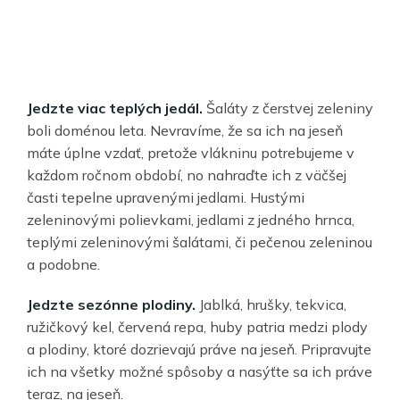
Jedzte viac teplých jedál.
Šaláty z čerstvej zeleniny
boli doménou leta. Nevravíme, že sa ich na jeseň
máte úplne vzdať, pretože vlákninu potrebujeme v
každom ročnom období, no nahraďte ich z väčšej
časti tepelne upravenými jedlami. Hustými
zeleninovými polievkami, jedlami z jedného hrnca,
teplými zeleninovými šalátami, či pečenou zeleninou
a podobne.
Jedzte sezónne plodiny.
Jablká, hrušky, tekvica,
ružičkový kel, červená repa, huby patria medzi plody
a plodiny, ktoré dozrievajú práve na jeseň. Pripravujte
ich na všetky možné spôsoby a nasýťte sa ich práve
teraz, na jeseň.