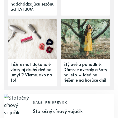
nadchádzajúcu sezónu
od TATUUM
Túžite mať dokonalé
Štýlové a pohodlné:
vlasy aj druhý deň po
Dámske overaly a šaty
umytí? Vieme, ako na
na leto – ideálne
to!
riešenie na horúce dni!
ĎALŠÍ PRÍSPEVOK
Statočný cínový vojačik