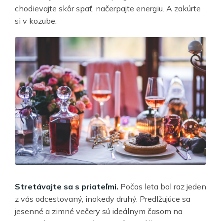
chodievajte skôr spať, načerpajte energiu. A zakúrte
si v kozube.
Stretávajte sa s priateľmi.
Počas leta bol raz jeden
z vás odcestovaný, inokedy druhý. Predlžujúce sa
jesenné a zimné večery sú ideálnym časom na