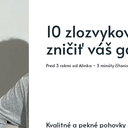
10 zlozvyko
zničiť váš 
pred 3 rokmi
od
Alinka
• 3 minúty čítani
Kvalitné a pekné pohovky n