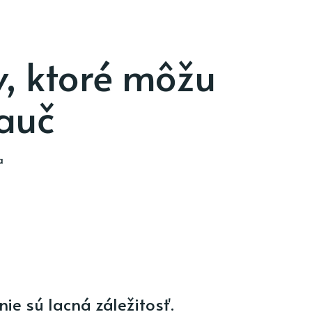
v, ktoré môžu
gauč
a
ie sú lacná záležitosť.