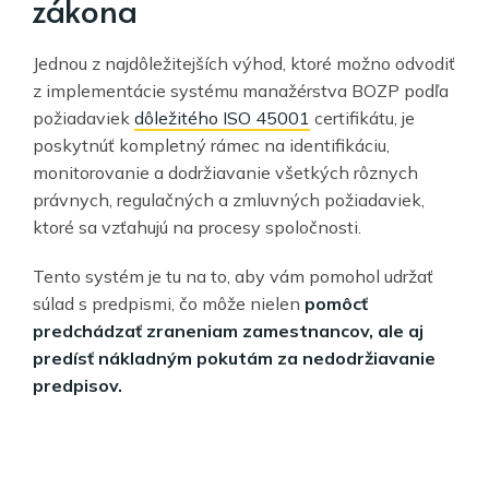
zákona
Jednou z najdôležitejších výhod, ktoré možno odvodiť
z implementácie systému manažérstva BOZP podľa
požiadaviek
dôležitého ISO 45001
certifikátu, je
poskytnúť kompletný rámec na identifikáciu,
monitorovanie a dodržiavanie všetkých rôznych
právnych, regulačných a zmluvných požiadaviek,
ktoré sa vzťahujú na procesy spoločnosti.
Tento systém je tu na to, aby vám pomohol udržať
súlad s predpismi, čo môže nielen
pomôcť
predchádzať zraneniam zamestnancov, ale aj
predísť nákladným pokutám za nedodržiavanie
predpisov.