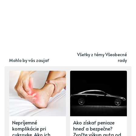
Všetky z témy Všeobecné
Mohlo by vás zaujať
rady
Nepríjemné
Ako získať peniaze
komplikácie pri
hneď a bezpečne?
cukrovke. Ako ich
Zvoľte výkup auta od