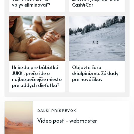
vplyv eliminovať?
Cash4Car
Hniezda pre bábätká
Objavte čaro
JUKKI: prečo ide o
skialpinizmu: Základy
najbezpečnejšie miesto
pre nováčikov
pre oddych dieťatka?
ĎALŠÍ PRÍSPEVOK
Video post - webmaster