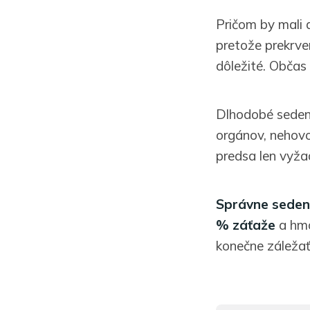
Pričom by mali 
pretože prekrve
dôležité. Občas
Dlhodobé sedeni
orgánov, nehov
predsa len vyža
Správne sedeni
% záťaže
a hmo
konečne záležať