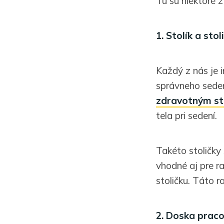
Tu sú niektoré z 
1. Stolík a st
Každý z nás je 
správneho sede
zdravotným st
tela pri sedení.
Takéto stoličky
vhodné aj pre r
stoličku. Táto ra
2. Doska prac