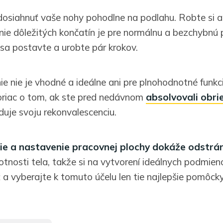
dosiahnuť vaše nohy pohodlne na podlahu. Robte si a
nie dôležitých končatín je pre normálnu a bezchybnú 
 sa postavte a urobte pár krokov.
e nie je vhodné a ideálne ani pre plnohodnotné funkc
oriac o tom, ak ste pred nedávnom
absolvovali obri
duje svoju rekonvalescenciu.
e a nastavenie pracovnej plochy dokáže odstráni
tnosti tela, takže si na vytvorení ideálnych podmien
 a vyberajte k tomuto účelu len tie najlepšie pomôcky