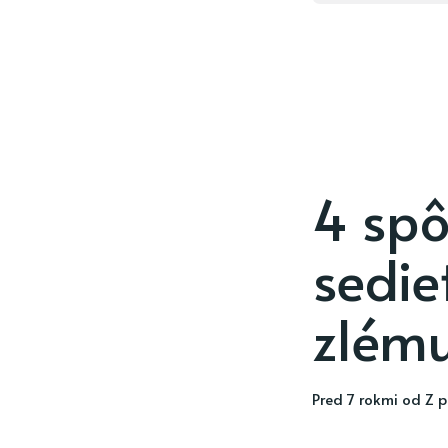
4 spô
sedie
zlému
pred 7 rokmi
od
Z p