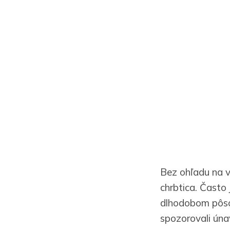
Bez ohľadu na v
chrbtica. Často 
dlhodobom pôsob
spozorovali ún