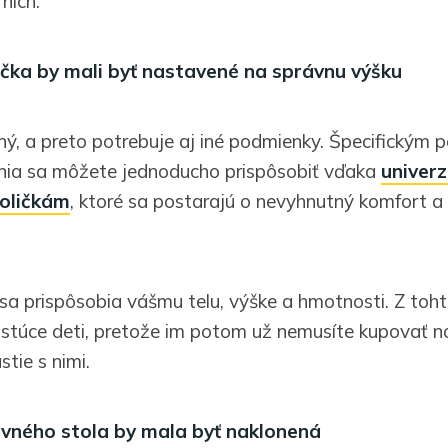
nich:
olička by mali byť nastavené na správnu výšku
iný, a preto potrebuje aj iné podmienky. Špecifickým
nia sa môžete jednoducho prispôsobiť vďaka
univer
oličkám
, ktoré sa postarajú o nevyhnutný komfort a
 sa prispôsobia vášmu telu, výške a hmotnosti. Z toh
astúce deti, pretože im potom už nemusíte kupovať n
stie s nimi.
ovného stola by mala byť naklonená