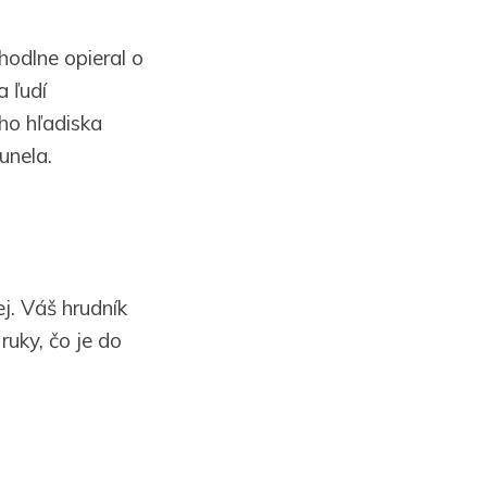
hodlne opieral o
a ľudí
ho hľadiska
unela.
j. Váš hrudník
ruky, čo je do