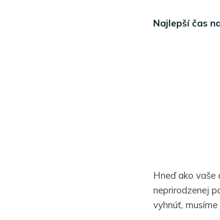
Najlepší čas n
Hneď ako vaše di
neprirodzenej p
vyhnúť, musíme 