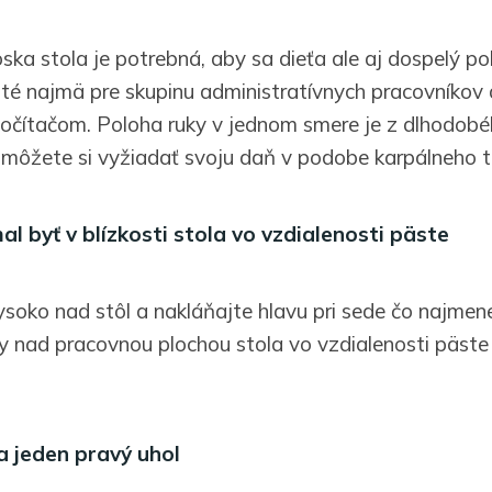
ska stola je potrebná, aby sa dieťa ale aj dospelý po
žité najmä pre skupinu administratívnych pracovníkov 
počítačom. Poloha ruky v jednom smere je z dlhodobé
môžete si vyžiadať svoju daň v podobe karpálneho t
al byť v blízkosti stola vo vzdialenosti päste
soko nad stôl a nakláňajte hlavu pri sede čo najmene
y nad pracovnou plochou stola vo vzdialenosti päste 
ia jeden pravý uhol