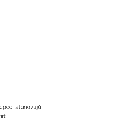
topédi stanovujú
iť.