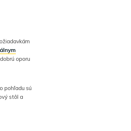
 požiadavkám
zálnym
 dobrú oporu
to pohľadu sú
ový stôl a