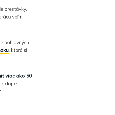
le prestávky,
prácu veľmi
ie pohlavných
ezku
, ktorá si
ť viac ako 50
ok dajte
.