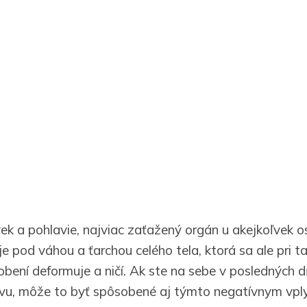
ek a pohlavie, najviac zaťažený orgán u akejkoľvek 
je pod váhou a ťarchou celého tela, ktorá sa ale pri 
ení deformuje a ničí. Ak ste na sebe v posledných 
avu, môže to byť spôsobené aj týmto negatívnym vpl