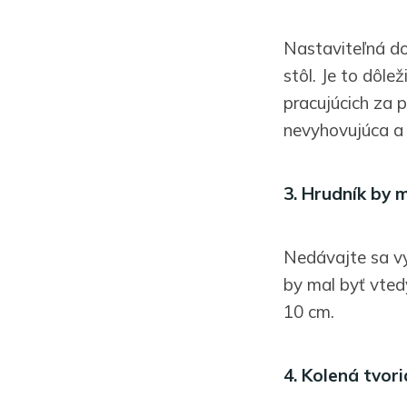
Nastaviteľná do
stôl. Je to dôle
pracujúcich za 
nevyhovujúca a 
3. Hrudník by m
Nedávajte sa vy
by mal byť vted
10 cm.
4. Kolená tvor