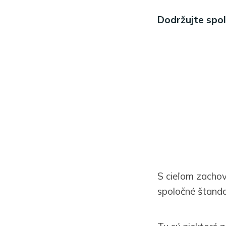
Dodržujte spo
S cieľom zachov
spoločné štanda