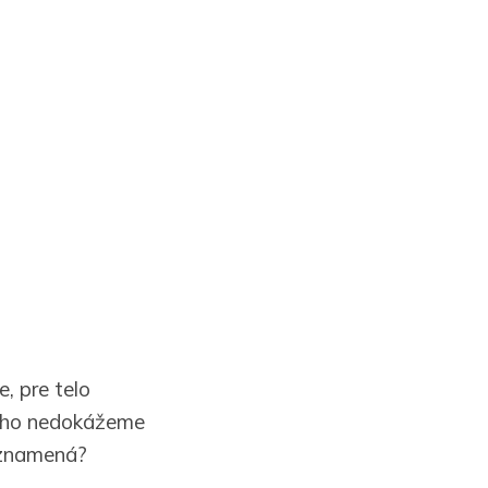
e, pre telo
ducho nedokážeme
o znamená?