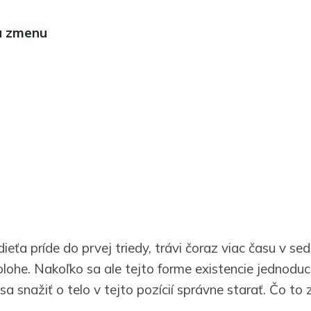
a zmenu
eťa príde do prvej triedy, trávi čoraz viac času v sed
olohe. Nakoľko sa ale tejto forme existencie jedno
sa snažiť o telo v tejto pozícií správne starať. Čo t