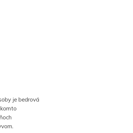
osoby je bedrová
takomto
dňoch
yvom.