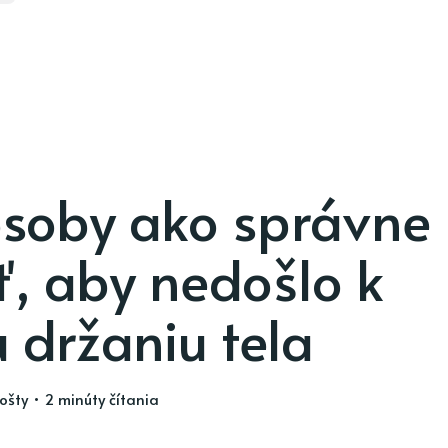
soby ako správne
ť, aby nedošlo k
 držaniu tela
ošty
• 2 minúty čítania