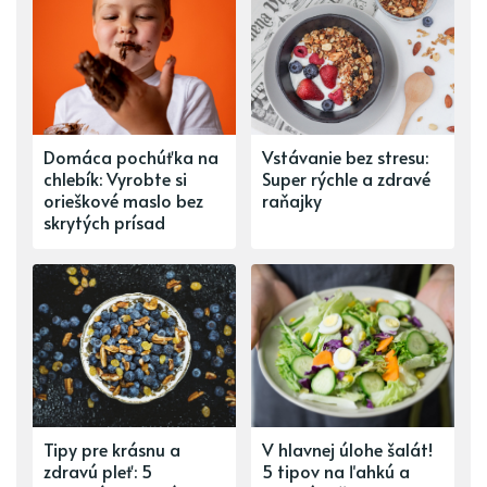
Domáca pochúťka na
Vstávanie bez stresu:
chlebík: Vyrobte si
Super rýchle a zdravé
orieškové maslo bez
raňajky
skrytých prísad
Tipy pre krásnu a
V hlavnej úlohe šalát!
zdravú pleť: 5
5 tipov na ľahkú a