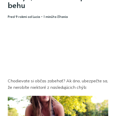
behu
pred 9 rokmi
od
Lucia
• 1 minúta čítania
Chodievate si občas zabehať? Ak áno, ubezpečte sa,
že nerobíte niektoré z nasledujúcich chýb: