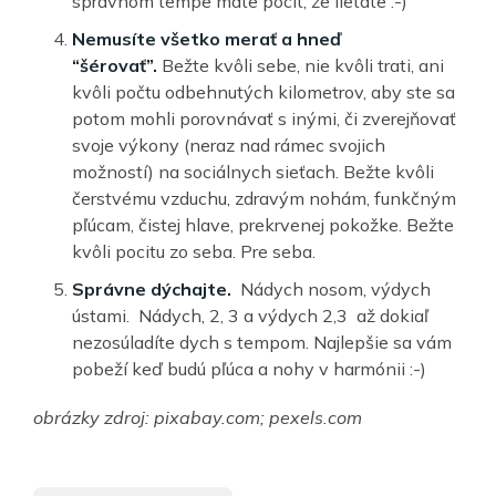
správnom tempe máte pocit, že lietate :-)
Nemusíte všetko merať a hneď
“šérovať”.
Bežte kvôli sebe, nie kvôli trati, ani
kvôli počtu odbehnutých kilometrov, aby ste sa
potom mohli porovnávať s inými, či zverejňovať
svoje výkony (neraz nad rámec svojich
možností) na sociálnych sieťach. Bežte kvôli
čerstvému vzduchu, zdravým nohám, funkčným
pľúcam, čistej hlave, prekrvenej pokožke. Bežte
kvôli pocitu zo seba. Pre seba.
Správne dýchajte.
Nádych nosom, výdych
ústami. Nádych, 2, 3 a výdych 2,3 až dokiaľ
nezosúladíte dych s tempom. Najlepšie sa vám
pobeží keď budú pľúca a nohy v harmónii :-)
obrázky zdroj: pixabay.com; pexels.com