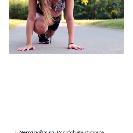
Nerozcvičím sa.
Ponaťahujte stuhnuté