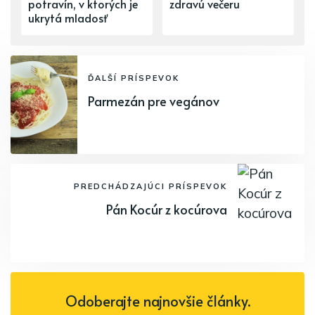
potravín, v ktorých je
zdravú večeru
ukrytá mladosť
ĎALŠÍ PRÍSPEVOK
Parmezán pre vegánov
PREDCHÁDZAJÚCI PRÍSPEVOK
Pán Kocúr z kocúrova
Odoberajte najnovšie články.