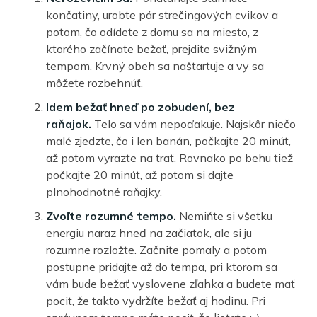
končatiny, urobte pár strečingových cvikov a
potom, čo odídete z domu sa na miesto, z
ktorého začínate bežať, prejdite svižným
tempom. Krvný obeh sa naštartuje a vy sa
môžete rozbehnúť.
Idem bežať hneď po zobudení, bez
raňajok.
Telo sa vám nepoďakuje. Najskôr niečo
malé zjedzte, čo i len banán, počkajte 20 minút,
až potom vyrazte na trať. Rovnako po behu tiež
počkajte 20 minút, až potom si dajte
plnohodnotné raňajky.
Zvoľte rozumné tempo.
Nemiňte si všetku
energiu naraz hneď na začiatok, ale si ju
rozumne rozložte. Začnite pomaly a potom
postupne pridajte až do tempa, pri ktorom sa
vám bude bežať vyslovene zľahka a budete mať
pocit, že takto vydržíte bežať aj hodinu. Pri