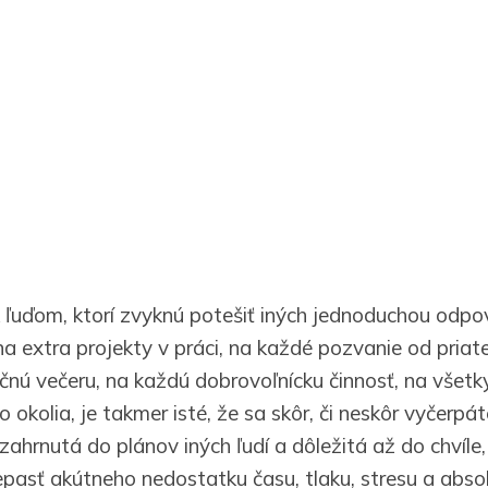
 ľuďom, ktorí zvyknú potešiť iných jednoduchou odpo
a extra projekty v práci, na každé pozvanie od priat
očnú večeru, na každú dobrovoľnícku činnosť, na všetk
okolia, je takmer isté, že sa skôr, či neskôr vyčerpát
 zahrnutá do plánov iných ľudí a dôležitá až do chvíle
iepasť akútneho nedostatku času, tlaku, stresu a abs