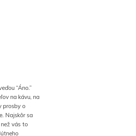
veďou “Áno.”
eľov na kávu, na
y prosby o
e. Najskôr sa
, než vás to
olútneho