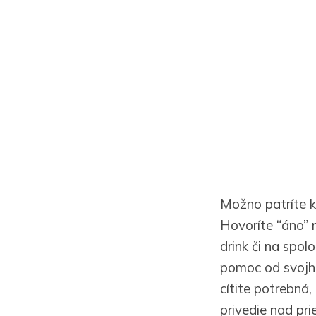
Možno patríte k
Hovoríte “áno” n
drink či na spol
pomoc od svojho 
cítite potrebná,
privedie nad pr