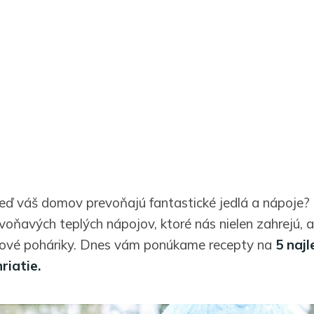
 keď váš domov prevoňajú fantastické jedlá a nápoje? 
voňavých teplých nápojov, ktoré nás nielen zahrejú, 
ťové poháriky. Dnes vám ponúkame recepty na
5 najl
riatie.