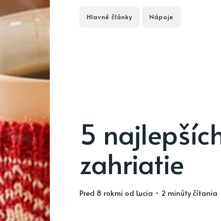
Hlavné články
Nápoje
5 najlepšíc
zahriatie
pred 8 rokmi
od
Lucia
• 2 minúty čítania