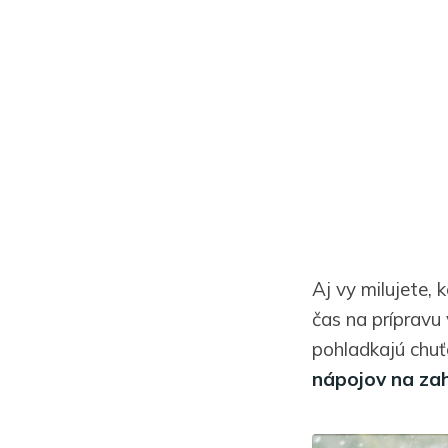
Aj vy milujete,
čas na prípravu 
pohladkajú chu
nápojov na zah