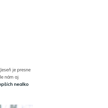
Jeseň je presne
ale nám aj
epších nealko