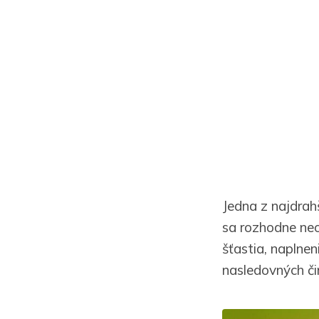
Jedna z najdrahš
sa rozhodne neo
šťastia, naplne
nasledovných či