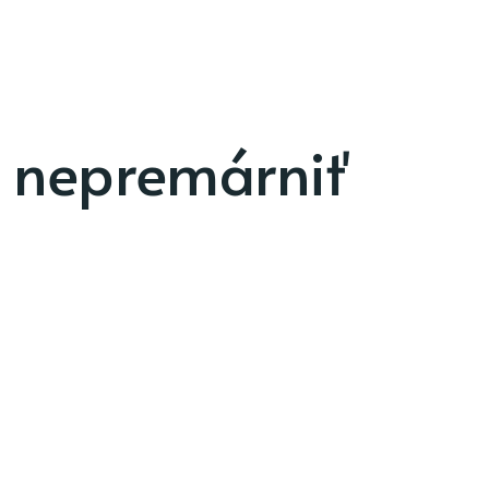
o nepremárniť