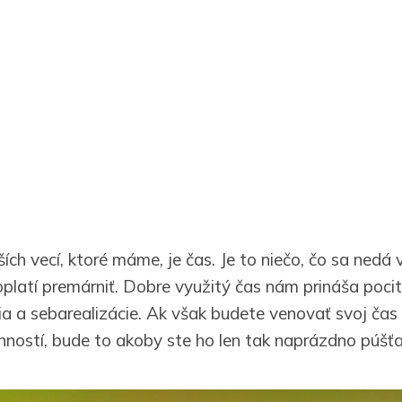
ích vecí, ktoré máme, je čas. Je to niečo, čo sa nedá v
platí premárniť. Dobre využitý čas nám prináša pocit
nia a sebarealizácie. Ak však budete venovať svoj ča
nností, bude to akoby ste ho len tak naprázdno púšťa