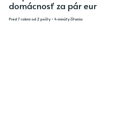
domácnosť za pár eur
pred 7 rokmi
od
Z pošty
• 4 minúty čítania