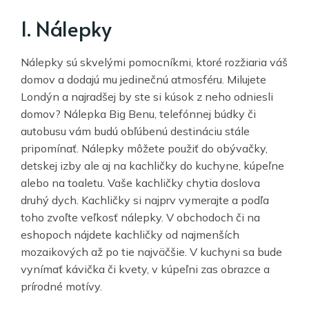
1. Nálepky
Nálepky sú skvelými pomocníkmi, ktoré rozžiaria váš
domov a dodajú mu jedinečnú atmosféru. Milujete
Londýn a najradšej by ste si kúsok z neho odniesli
domov? Nálepka Big Benu, telefónnej búdky či
autobusu vám budú obľúbenú destináciu stále
pripomínať. Nálepky môžete použiť do obývačky,
detskej izby ale aj na kachličky do kuchyne, kúpeľne
alebo na toaletu. Vaše kachličky chytia doslova
druhý dych. Kachličky si najprv vymerajte a podľa
toho zvoľte veľkosť nálepky. V obchodoch či na
eshopoch nájdete kachličky od najmenších
mozaikových až po tie najväčšie. V kuchyni sa bude
vynímať kávička či kvety, v kúpeľni zas obrazce a
prírodné motívy.