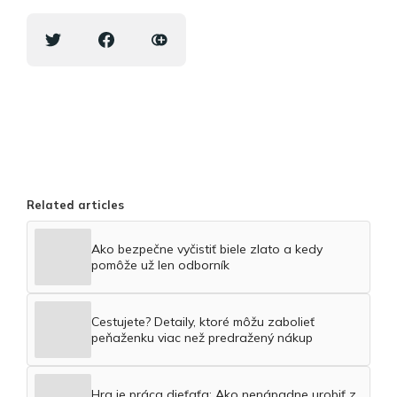
Related articles
Ako bezpečne vyčistiť biele zlato a kedy
pomôže už len odborník
Cestujete? Detaily, ktoré môžu zabolieť
peňaženku viac než predražený nákup
Hra je práca dieťaťa: Ako nenápadne urobiť z