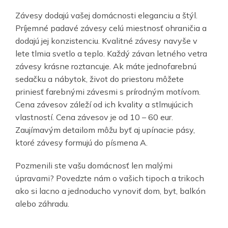
Závesy dodajú vašej domácnosti eleganciu a štýl.
Príjemné padavé závesy celú miestnosť ohraničia a
dodajú jej konzistenciu. Kvalitné závesy navyše v
lete tlmia svetlo a teplo. Každý závan letného vetra
závesy krásne roztancuje. Ak máte jednofarebnú
sedačku a nábytok, život do priestoru môžete
priniesť farebnými závesmi s prírodným motívom.
Cena závesov záleží od ich kvality a stlmujúcich
vlastností. Cena závesov je od 10 – 60 eur.
Zaujímavým detailom môžu byť aj upínacie pásy,
ktoré závesy formujú do písmena A.
Pozmenili ste vašu domácnosť len malými
úpravami? Povedzte nám o vašich tipoch a trikoch
ako si lacno a jednoducho vynoviť dom, byt, balkón
alebo záhradu.