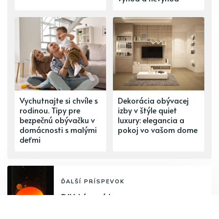
Vychutnajte si chvíle s
Dekorácia obývacej
rodinou. Tipy pre
izby v štýle quiet
bezpečnú obývačku v
luxury: elegancia a
domácnosti s malými
pokoj vo vašom dome
deťmi
ĎALŠÍ PRÍSPEVOK
DIY: Lávová lampa