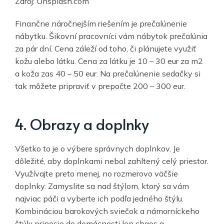
Zdroj: Unsplash.com
Finančne náročnejším riešením je prečalúnenie
nábytku. Šikovní pracovníci vám nábytok prečalúnia
za pár dní. Cena záleží od toho, či plánujete využiť
kožu alebo látku. Cena za látku je 10 – 30 eur za m2
a koža zas 40 – 50 eur. Na prečalúnenie sedačky si
tak môžete pripraviť v prepočte 200 – 300 eur.
4. Obrazy a doplnky
Všetko to je o výbere správnych doplnkov. Je
dôležité, aby doplnkami nebol zahltený celý priestor.
Využívajte preto menej, no rozmerovo väčšie
doplnky. Zamyslite sa nad štýlom, ktorý sa vám
najviac páči a vyberte ich podľa jedného štýlu.
Kombináciou barokových sviečok a námorníckeho
štýlu prinesie do domácnosti len chaos a