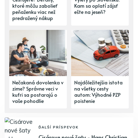
ktoré môžu zabolieť
Kam sa oplatí zájsť
peňaženku viac než
ešte na jeseň?
predražený nákup
Nečakaná dovolenka v
Najdôležitejšia istota
zime? Správne veci v
na všetky cesty
kufri sa postarajú o
autom: Výhodné PZP
vaše pohodlie
poistenie
ĎALŠÍ PRÍSPEVOK
Cisárove nové šaty - Hans Christian