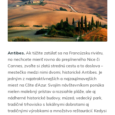
Antibes.
Ak túžite zatúlať sa na Francúzsku riviéru,
no nechcete mieriť rovno do preplneného Nice či
Cannes, zvoľte si zlatú strednú cestu a to doslova –
mestečko medzi nimi dvomi, historické Antibes. Je
jedným
z najatraktívnejších a najzaujímavejších
miest na Côte d’Azur
. Svojím návštevníkom ponúka
nielen malebný prístav a rozsiahle pláže, ale aj
nádherné historické budovy, múzeá, vedecký park,
tradičné trhovisko s lokálnymi dobrotami aj
tradičnými výrobkami a množstvo reštaurácií. Kedysi