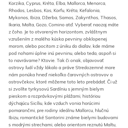
Korzika, Cyprus, Kréta, Elba, Mallorca, Menorca,
Rhodos, Lesbos, Kos, Korfu, Kréta, Kefalonia,
Mykonos, Ibiza, Džerba, Samos, Zakynthos, Thasos,
Ikaria, Malta, Gozo, Comino atď. Vyberať naozaj máte
z čoho. Je to otvoreným horizontom, zvláštnym
vzrušením z malého kúska pevniny obklopenej
morom, alebo pocitom z úniku do diaľav, kde máme
pod nohami úplne inú pevninu, alebo teda, aspoň si
to navrávame? Ktovie. Tak či onak, objavovať
ostrovy ľudí vždy lákalo a práve Stredozemné more
nám ponúka hneď niekoľko čarovných ostrovov a
ostrovčekov, ktoré môžeme toto leto prebádať. Či už
si zvolíte tyrkysovú Sardíniu s jemným bielym
pieskom a rozprávkovými plážami, históriou
dýchajúcu Sicíliu, kde vzduch vonia horúcimi
pomarančmi, pre rodiny ideálnu Mallorcu, hlučnú
Ibizu, romantické Santorini známe bielymi budovami
s modrými strechami, alebo orientom reznutú Maltu,