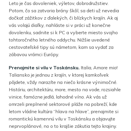
Leto je čas dovoleniek, výletov, dobrodružstiev.
Potom, čo sa zatvoria brány škôl, sa deti už nevedia
dočkať zážitkov z ďalekých, či blízkych krajín. Ak aj
vás volajú diaľky, nahláste si v práci už konečne
dovolenku, sadnite si k PC a vyberte miesto svojho
tohtoročného letného oddychu. Nižšie uvedené
cestovateľské tipy sú námetom, kam sa vydať za
zábavou vrámci Európy.
Prenajmite si vilu v Toskánsku.
Italia, Amore mio!
Taliansko je jednou z krajín, v ktorej kamkoľvek
pôjdete, vždy narazíte na niečo krásne výnimočné.
Históriu, architektúru, more, mesto na vode, rozsiahle
vinice, famózne jedlá, lahodné víno. Ak vás už
omrzeli preplnené sektorové pláže na pobreží, kde
letom vládne kultúra “hlava na hlave”, prenajmite si
romantickú kamennú vilu v Toskánsku a objavujte
neprvoplánové, no o to krajšie zákutia tejto krajiny.