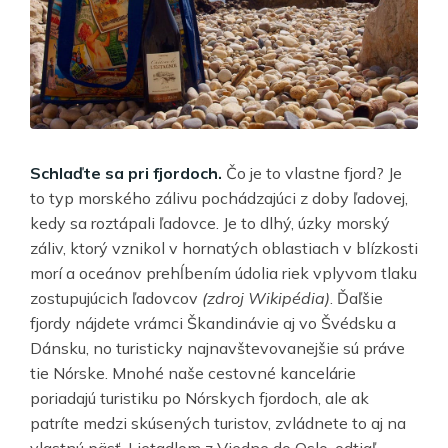
Schlaďte sa pri fjordoch.
Čo je to vlastne fjord? Je
to typ morského zálivu pochádzajúci z doby ľadovej,
kedy sa roztápali ľadovce. Je to dlhý, úzky morský
záliv, ktorý vznikol v hornatých oblastiach v blízkosti
morí a oceánov prehĺbením údolia riek vplyvom tlaku
zostupujúcich ľadovcov
(zdroj Wikipédia)
. Ďaľšie
fjordy nájdete vrámci Škandinávie aj vo Švédsku a
Dánsku, no turisticky najnavštevovanejšie sú práve
tie Nórske. Mnohé naše cestovné kancelárie
poriadajú turistiku po Nórskych fjordoch, ale ak
patríte medzi skúsených turistov, zvládnete to aj na
vlastnú päsť. Lietadlom z Viedne do Oslo, odtiaľ