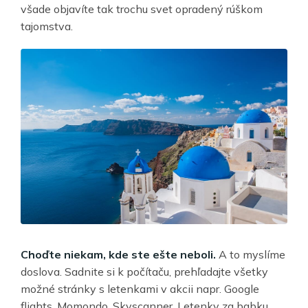
všade objavíte tak trochu svet opradený rúškom
tajomstva.
Choďte niekam, kde ste ešte neboli.
A to myslíme
doslova. Sadnite si k počítaču, prehľadajte všetky
možné stránky s letenkami v akcii napr. Google
flights, Momondo, Skyscanner, Letenky za babku,