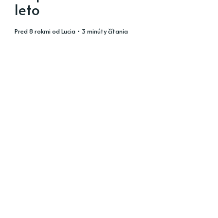
leto
pred 8 rokmi
od
Lucia
• 3 minúty čítania