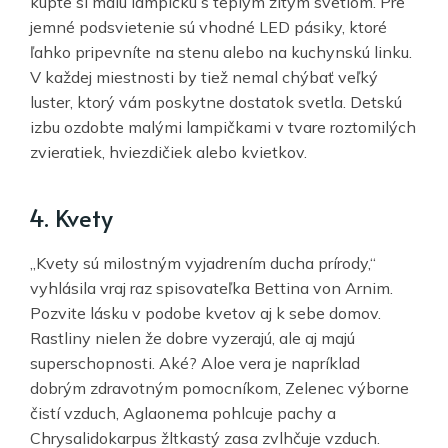
kúpte si malú lampičku s teplým žltým svetlom. Pre
jemné podsvietenie sú vhodné LED pásiky, ktoré
ľahko pripevníte na stenu alebo na kuchynskú linku.
V každej miestnosti by tiež nemal chýbať veľký
luster, ktorý vám poskytne dostatok svetla. Detskú
izbu ozdobte malými lampičkami v tvare roztomilých
zvieratiek, hviezdičiek alebo kvietkov.
4. Kvety
„Kvety sú milostným vyjadrením ducha prírody,“
vyhlásila vraj raz spisovateľka Bettina von Arnim.
Pozvite lásku v podobe kvetov aj k sebe domov.
Rastliny nielen že dobre vyzerajú, ale aj majú
superschopnosti. Aké? Aloe vera je napríklad
dobrým zdravotným pomocníkom, Zelenec výborne
čistí vzduch, Aglaonema pohlcuje pachy a
Chrysalidokarpus žltkastý zasa zvlhčuje vzduch.