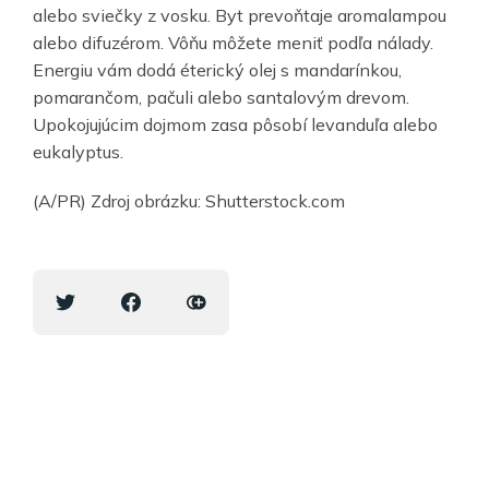
alebo sviečky z vosku. Byt prevoňtaje aromalampou
alebo difuzérom. Vôňu môžete meniť podľa nálady.
Energiu vám dodá éterický olej s mandarínkou,
pomarančom, pačuli alebo santalovým drevom.
Upokojujúcim dojmom zasa pôsobí levanduľa alebo
eukalyptus.
(A/PR) Zdroj obrázku: Shutterstock.com