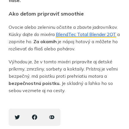
fľaše.
Ako deťom pripraviť smoothie
Ovocie alebo zeleninu očistite a zbavte jadrovníkov.
Kúsky dajte do mixéra
BlendTec Total Blender 2QT
a
zapnite ho.
Za okamih
je nápoj hotový a môžete ho
rozlievať do fliaš alebo pohárov.
Výhodou je, že v tomto mixéri pripravíte aj detské
príkrmy, zmrzliny, sorbety a koktaily. Prístroj je veľmi
bezpečný, má poistku proti prehriatiu motora a
bezpečnostnú poistku.
Je skladný a ľahko ho so
sebou vezmete aj na cesty.