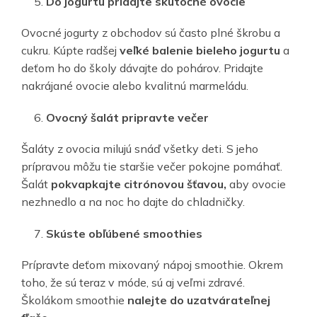
Do jogurtu pridajte skutočné ovocie
Ovocné jogurty z obchodov sú často plné škrobu a
cukru. Kúpte radšej
veľké balenie bieleho jogurtu
a
deťom ho do školy dávajte do pohárov. Pridajte
nakrájané ovocie alebo kvalitnú marmeládu.
Ovocný šalát pripravte večer
Šaláty z ovocia milujú snáď všetky deti. S jeho
prípravou môžu tie staršie večer pokojne pomáhať.
Šalát
pokvapkajte citrónovou šťavou,
aby ovocie
nezhnedlo a na noc ho dajte do chladničky.
Skúste obľúbené smoothies
Prípravte deťom mixovaný nápoj smoothie. Okrem
toho, že sú teraz v móde, sú aj veľmi zdravé.
Školákom smoothie
nalejte do uzatvárateľnej