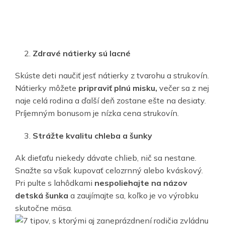
Zdravé nátierky sú lacné
Skúste deti naučiť jesť nátierky z tvarohu a strukovín.
Nátierky môžete
pripraviť plnú misku,
večer sa z nej
naje celá rodina a ďalší deň zostane ešte na desiaty.
Príjemným bonusom je nízka cena strukovín.
Strážte kvalitu chleba a šunky
Ak dieťaťu niekedy dávate chlieb, nič sa nestane.
Snažte sa však kupovať celozrnný alebo kváskový.
Pri pulte s lahôdkami
nespoliehajte na názov
detská šunka
a zaujímajte sa, koľko je vo výrobku
skutočne mäsa.