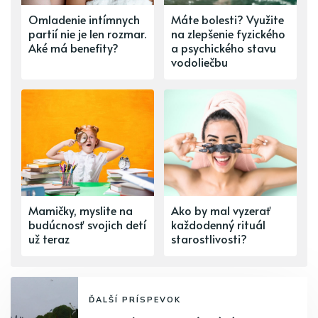
Omladenie intímnych
Máte bolesti? Využite
partií nie je len rozmar.
na zlepšenie fyzického
Aké má benefity?
a psychického stavu
vodoliečbu
Mamičky, myslite na
Ako by mal vyzerať
budúcnosť svojich detí
každodenný rituál
už teraz
starostlivosti?
ĎALŠÍ PRÍSPEVOK