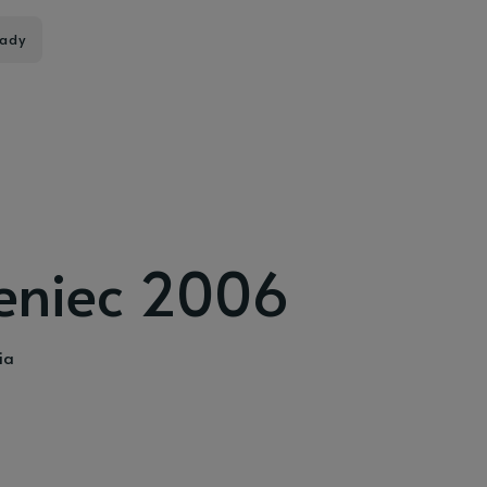
ady
eniec 2006
ia