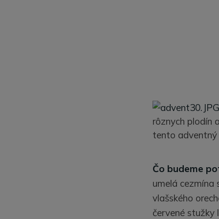
rôznych plodín 
tento adventný
Čo budeme pot
umelá cezmína s 
vlašského orech
červené stužky 