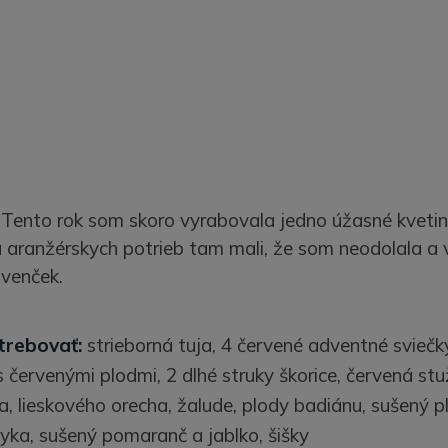
Tento rok som skoro vyrabovala jedno úžasné kvetin
a aranžérskych potrieb tam mali, že som neodolala a 
 venček.
rebovať:
strieborná tuja, 4 červené adventné sviečky
červenými plodmi, 2 dlhé struky škorice, červená stu
a, lieskového orecha, žalude, plody badiánu, sušený 
lyka, sušený pomaranč a jablko, šišky