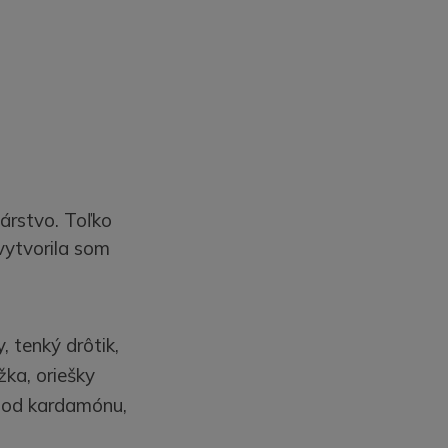
árstvo. Toľko
vytvorila som
, tenký drôtik,
žka, oriešky
plod kardamónu,