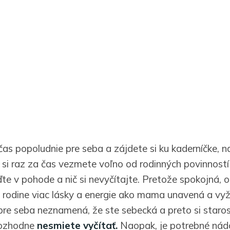
čas popoludnie pre seba a zájdete si ku kaderníčke, n
 si raz za čas vezmete voľno od rodinných povinností
ďte v pohode a nič si nevyčítajte. Pretože spokojná,
 rodine viac lásky a energie ako mama unavená a v
 pre seba neznamená, že ste sebecká a preto si staros
rozhodne
nesmiete vyčítať.
Naopak, je potrebné nád