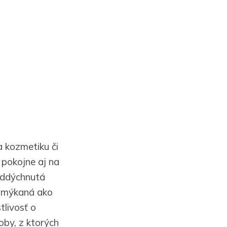
a kozmetiku či
 pokojne aj na
 oddýchnutá
yžmýkaná ako
tlivosť o
oby, z ktorých