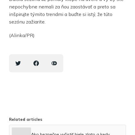
nepochybne nemali za ňou zaostávať a preto sa
inšpirujte týmito trendmi a buďte si istý, že túto
sezónu zažiarite.
(Alinka/PR)
Related articles
Ako bezpečne vyčistiť biele zlato a kedy