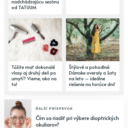
nadchádzajúcu sezónu
od TATUUM
Túžite mať dokonalé
Štýlové a pohodlné:
vlasy aj druhý deň po
Dámske overaly a šaty
umytí? Vieme, ako na
na leto – ideálne
to!
riešenie na horúce dni!
ĎALŠÍ PRÍSPEVOK
Čím sa riadiť pri výbere dioptrických
okuliarov?