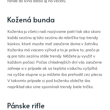
rande do kina alebo aj na večeru.
Kožená bunda
Koženka ju všetci radi nazývame patrí tak ako skoro
každú sezónu aj túto sezónu do rebríčka top trendy
kúskov, ktoré musíte mať zaručene doma v šatníku.
Koženka má viacero výhod a to je práve to, prečo je
aj pre túto sezónu stále trendy. Môžete ju využiť v
každom počasí. Počas chladnejších dní vás zaručene
zahreje a v prípade ak sa teplota vzduchu vyšplhá
na vyššie stupne si ju môžete iba prehodiť cez plecia.
V takomto prípade si pod koženku oblečte iba
napríklad ako sme spomínali trendy biele tričko.
Pánske rifle