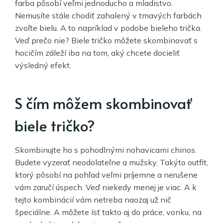
farba pôsobí veľmi jednoducho a mladistvo.
Nemusíte stále chodiť zahalený v tmavých farbách
zvoľte bielu. A to napríklad v podobe bieleho trička.
Veď prečo nie? Biele tričko môžete skombinovať s
hocičím záleží iba na tom, aký chcete docieliť
výsledný efekt.
S čím môžem skombinovať
biele tričko?
Skombinujte ho s pohodlnými nohavicami chinos.
Budete vyzerať neodolateľne a mužsky. Takýto outfit,
ktorý pôsobí na pohľad veľmi príjemne a nerušene
vám zaručí úspech. Veď niekedy menej je viac. A k
tejto kombinácií vám netreba naozaj už nič
špeciálne. A môžete ísť takto aj do práce, vonku, na