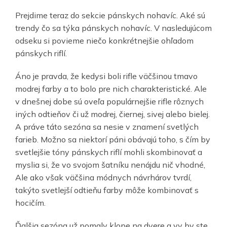
Prejdime teraz do sekcie pánskych nohavíc. Aké sú
trendy čo sa týka pánskych nohavíc. V nasledujúcom
odseku si povieme niečo konkrétnejšie ohľadom
pánskych riflí.
Áno je pravda, že kedysi boli rifle väčšinou tmavo
modrej farby a to bolo pre nich charakteristické. Ale
v dnešnej dobe sú oveľa populárnejšie rifle rôznych
iných odtieňov či už modrej, čiernej, sivej alebo bielej.
A práve táto sezóna sa nesie v znamení svetlých
farieb. Možno sa niektorí páni obávajú toho, s čím by
svetlejšie tóny pánskych riflí mohli skombinovať a
myslia si, že vo svojom šatníku nenájdu nič vhodné,
Ale ako však väčšina módnych návrhárov tvrdí,
takýto svetlejší odtieňu farby môže kombinovať s
hocičím.
Ďalšia sezóna už pomaly klope na dvere a vy by ste