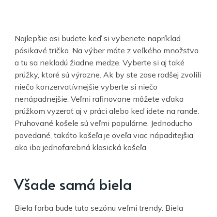
Najlepšie asi budete keď si vyberiete napríklad
pásikavé tričko. Na výber máte z veľkého množstva
a tu sa nekladú žiadne medze. Vyberte si aj také
prúžky, ktoré sú výrazne. Ak by ste zase radšej zvolili
niečo konzervatívnejšie vyberte si niečo
nenápadnejšie. Veľmi rafinovane môžete vďaka
prúžkom vyzerať aj v práci alebo keď idete na rande.
Pruhované košele sú veľmi populárne. Jednoducho
povedané, takáto košeľa je oveľa viac nápaditejšia
ako iba jednofarebná klasická košeľa.
Všade samá biela
Biela farba bude tuto sezónu veľmi trendy. Biela