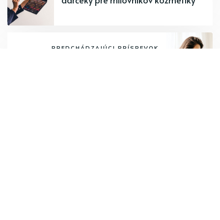
PREDCHÁDZAJÚCI PRÍSPEVOK
Ako upokojiť bábätko? Pomôcky,
ktoré pomáhajú uspať uplakané
dieťatko
Odoberajte najnovšie články.
Odoberať