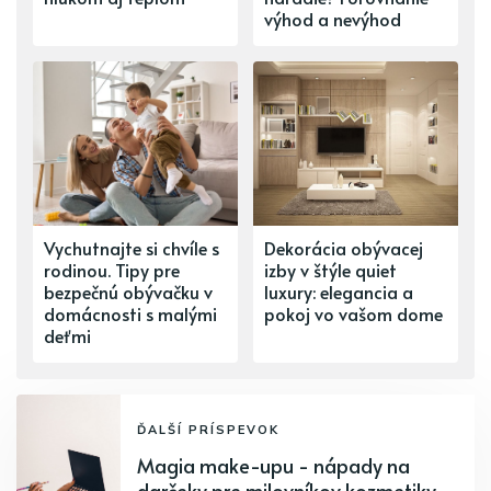
výhod a nevýhod
Vychutnajte si chvíle s
Dekorácia obývacej
rodinou. Tipy pre
izby v štýle quiet
bezpečnú obývačku v
luxury: elegancia a
domácnosti s malými
pokoj vo vašom dome
deťmi
ĎALŠÍ PRÍSPEVOK
Magia make-upu - nápady na
darčeky pre milovníkov kozmetiky