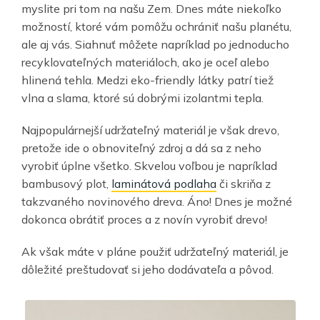
myslite pri tom na našu Zem. Dnes máte niekoľko
možností, ktoré vám pomôžu ochrániť našu planétu,
ale aj vás. Siahnuť môžete napríklad po jednoducho
recyklovateľných materiáloch, ako je oceľ alebo
hlinená tehla. Medzi eko-friendly látky patrí tiež
vlna a slama, ktoré sú dobrými izolantmi tepla.
Najpopulárnejší udržateľný materiál je však drevo,
pretože ide o obnoviteľný zdroj a dá sa z neho
vyrobiť úplne všetko. Skvelou voľbou je napríklad
bambusový plot,
laminátová podlaha
či skriňa z
takzvaného novinového dreva. Áno! Dnes je možné
dokonca obrátiť proces a z novín vyrobiť drevo!
Ak však máte v pláne použiť udržateľný materiál, je
dôležité preštudovať si jeho dodávateľa a pôvod.