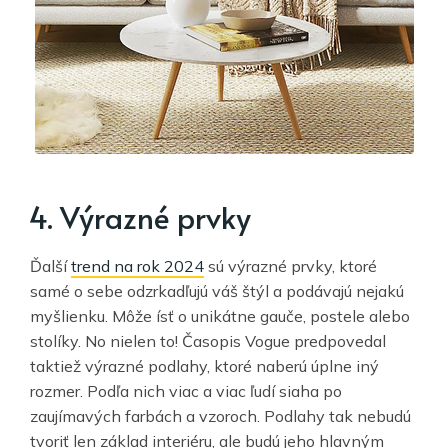
4. Výrazné prvky
Ďalší
trend na rok 2024
sú výrazné prvky, ktoré
samé o sebe odzrkadľujú váš štýl a podávajú nejakú
myšlienku. Môže ísť o unikátne gauče, postele alebo
stolíky. No nielen to! Časopis Vogue predpovedal
taktiež výrazné podlahy, ktoré naberú úplne iný
rozmer. Podľa nich viac a viac ľudí siaha po
zaujímavých farbách a vzoroch. Podlahy tak nebudú
tvoriť len základ interiéru, ale budú jeho hlavným