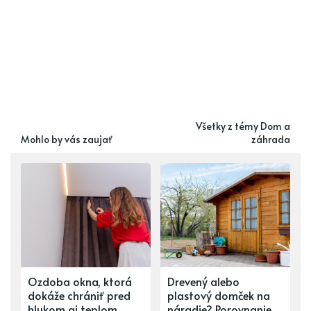
Všetky z témy Dom a
Mohlo by vás zaujať
záhrada
Ozdoba okna, ktorá
Drevený alebo
dokáže chrániť pred
plastový domček na
hlukom aj teplom
náradie? Porovnanie