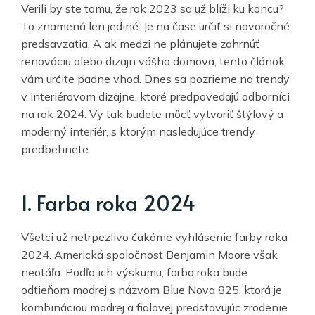
Verili by ste tomu, že rok 2023 sa už blíži ku koncu?
To znamená len jediné. Je na čase určiť si novoročné
predsavzatia. A ak medzi ne plánujete zahrnúť
renováciu alebo dizajn vášho domova, tento článok
vám určite padne vhod. Dnes sa pozrieme na trendy
v interiérovom dizajne, ktoré predpovedajú odborníci
na rok 2024. Vy tak budete môcť vytvoriť štýlový a
moderný interiér, s ktorým nasledujúce trendy
predbehnete.
1. Farba roka 2024
Všetci už netrpezlivo čakáme vyhlásenie farby roka
2024. Americká spoločnosť Benjamin Moore však
neotáľa. Podľa ich výskumu, farba roka bude
odtieňom modrej s názvom Blue Nova 825, ktorá je
kombináciou modrej a fialovej predstavujúc zrodenie