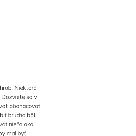
 hrob. Niektoré
? Dozviete sa v
život obohacovať
biť brucha bôľ.
vať niečo ako
 by mal byť