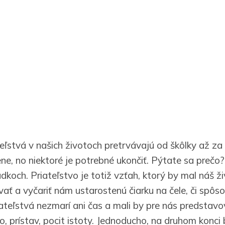
eľstvá v našich životoch pretrvávajú od škôlky až za
ene, no niektoré je potrebné ukončiť. Pýtate sa prečo
adkoch. Priateľstvo je totiž vzťah, ktorý by mal náš 
ať a vyčariť nám ustarostenú čiarku na čele, či spôso
iateľstvá nezmarí ani čas a mali by pre nás predstavo
, prístav, pocit istoty. Jednoducho, na druhom konci