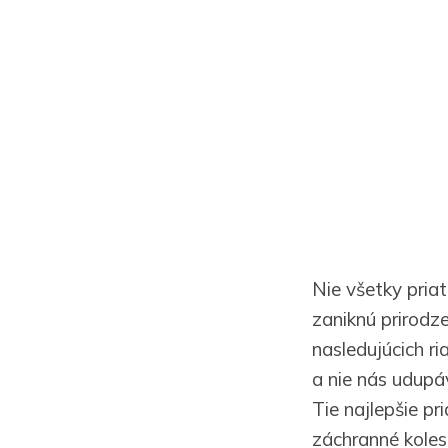
Nie všetky priat
zaniknú prirodz
nasledujúcich ri
a nie nás udupáv
Tie najlepšie pr
záchranné koleso