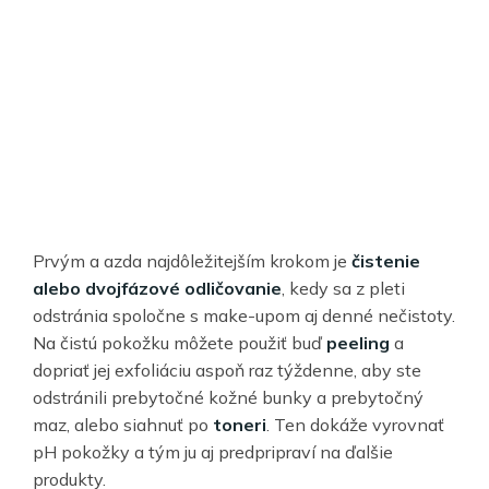
Prvým a azda najdôležitejším krokom je
čistenie
alebo dvojfázové odličovanie
, kedy sa z pleti
odstránia spoločne s make-upom aj denné nečistoty.
Na čistú pokožku môžete použiť buď
peeling
a
dopriať jej exfoliáciu aspoň raz týždenne, aby ste
odstránili prebytočné kožné bunky a prebytočný
maz, alebo siahnuť po
toneri
. Ten dokáže vyrovnať
pH pokožky a tým ju aj predpripraví na ďalšie
produkty.