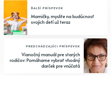
ĎALŠÍ PRÍSPEVOK
Mamičky, myslite na budúcnosť
svojich detí už teraz
PREDCHÁDZAJÚCI PRÍSPEVOK
Vianočný manuál pre starých
rodičov: Pomáhame vybrať vhodný
darček pre vnúčatá
Odoberajte najnovšie články.
Odoberať