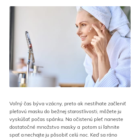
Voľný čas býva vzácny, preto ak nestíhate začleniť
pleťovú masku do bežnej starostlivosti, môžete ju
vyskúšať počas spánku. Na očistenú pleť naneste
dostatočné množstvo masky a potom si ľahnite
spať a nechajte ju pôsobiť celú noc. Keď sa ráno