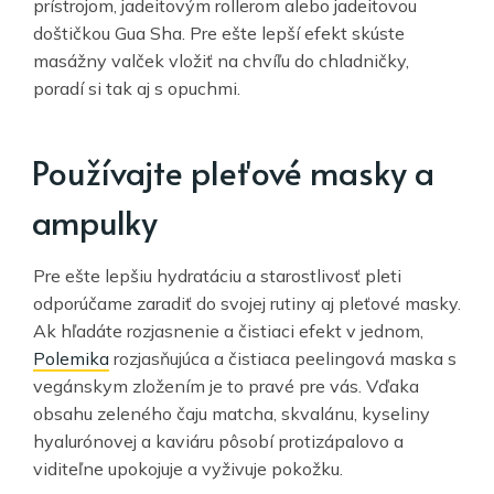
prístrojom, jadeitovým rollerom alebo jadeitovou
doštičkou Gua Sha. Pre ešte lepší efekt skúste
masážny valček vložiť na chvíľu do chladničky,
poradí si tak aj s opuchmi.
Používajte pleťové masky a
ampulky
Pre ešte lepšiu hydratáciu a starostlivosť pleti
odporúčame zaradiť do svojej rutiny aj pleťové masky.
Ak hľadáte rozjasnenie a čistiaci efekt v jednom,
Polemika
rozjasňujúca a čistiaca peelingová maska s
vegánskym zložením je to pravé pre vás. Vďaka
obsahu zeleného čaju matcha, skvalánu, kyseliny
hyalurónovej a kaviáru pôsobí protizápalovo a
viditeľne upokojuje a vyživuje pokožku.