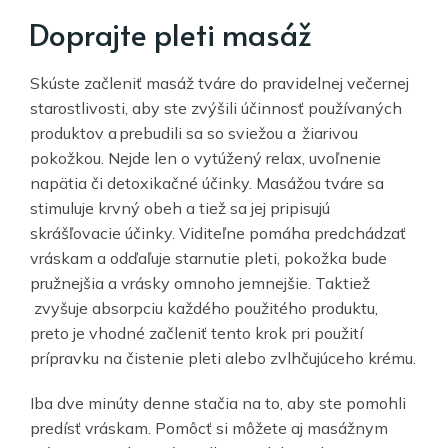
Doprajte pleti masáž
Skúste začleniť masáž tváre do pravidelnej večernej
starostlivosti, aby ste zvýšili účinnosť používaných
produktov a prebudili sa so sviežou a žiarivou
pokožkou. Nejde len o vytúžený relax, uvoľnenie
napätia či detoxikačné účinky. Masážou tváre sa
stimuluje krvný obeh a tiež sa jej pripisujú
skrášľovacie účinky. Viditeľne pomáha predchádzať
vráskam a odďaľuje starnutie pleti, pokožka bude
pružnejšia a vrásky omnoho jemnejšie. Taktiež
zvyšuje absorpciu každého použitého produktu,
preto je vhodné začleniť tento krok pri použití
prípravku na čistenie pleti alebo zvlhčujúceho krému.
Iba dve minúty denne stačia na to, aby ste pomohli
predísť vráskam. Pomôcť si môžete aj masážnym