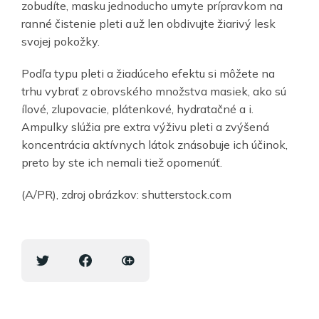
zobudíte, masku jednoducho umyte prípravkom na
ranné čistenie pleti a už len obdivujte žiarivý lesk
svojej pokožky.
Podľa typu pleti a žiadúceho efektu si môžete na
trhu vybrať z obrovského množstva masiek, ako sú
ílové, zlupovacie, plátenkové, hydratačné a i.
Ampulky slúžia pre extra výživu pleti a zvýšená
koncentrácia aktívnych látok znásobuje ich účinok,
preto by ste ich nemali tiež opomenúť.
(A/PR), zdroj obrázkov: shutterstock.com