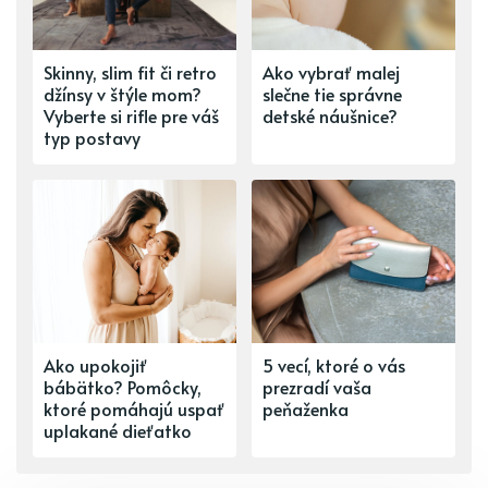
Skinny, slim fit či retro
Ako vybrať malej
džínsy v štýle mom?
slečne tie správne
Vyberte si rifle pre váš
detské náušnice?
typ postavy
Ako upokojiť
5 vecí, ktoré o vás
bábätko? Pomôcky,
prezradí vaša
ktoré pomáhajú uspať
peňaženka
uplakané dieťatko