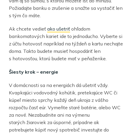
vám aj so sumou, s ktorou môžete ísť do mínusu.
Požiadajte banku o zrušenie a snažte sa vystačiť len
s tým čo máte.
Ak chcete vedieť
ako ušetriť
ohľadom
bankomatových kariet ide to jednoducho. Vyberte si
z účtu hotovosť napríklad na týždeň a kartu nechajte
doma. Takto budete musieť hospodáriť len
s hotovosťou, ktorú budete mať v peňaženke.
Š
iesty krok
–
energie
V domácnosti sa na energiách dá ušetriť vždy.
Kvapkajúci vodovodný kohútik, pretekajúce WC či
kúpeľ miesto sprchy každý deň ukroja z vášho
rozpočtu časť eúr. Vymeňte staré batérie, alebo WC
za nové. Nezabudnite ani na výmenu
starých žiaroviek za úsporné, prípadne ak
potrebujete kúpiť nový spotrebič investujte do