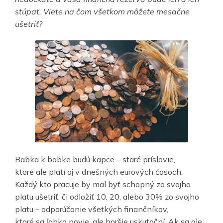
stúpať. Viete na čom všetkom môžete mesačne
ušetriť?
Babka k babke budú kapce – staré príslovie,
ktoré ale platí aj v dnešných eurových časoch.
Každý kto pracuje by mal byť schopný zo svojho
platu ušetriť, či odložiť 10, 20, alebo 30% zo svojho
platu – odporúčanie všetkých finančníkov,
ktoré sa ľahko povie, ale horšie uskutoční. Ak sa ale