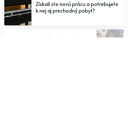
Získali ste novú prácu a potrebujete
k nej aj prechodný pobyt?
PREDCHÁDZAJÚCI PRÍSPEVOK
Jednoduché tipy na opravu a
zariadenie novej kúpeľne
Odoberajte najnovšie články.
Odoberať