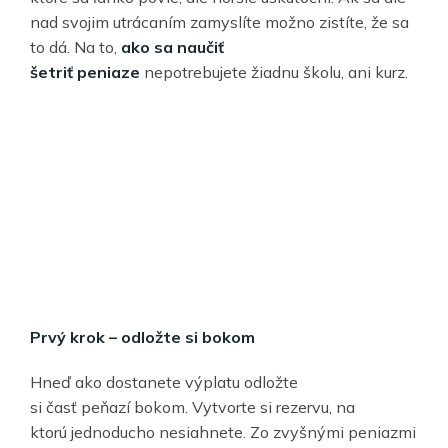
nad svojim utrácaním zamyslíte možno zistíte, že sa
to dá. Na to,
ako sa nau
č
i
ť
š
etri
ť
peniaze
nepotrebujete žiadnu školu, ani kurz.
Prv
ý
krok
–
odlo
ž
te si bokom
Hneď ako dostanete výplatu odložte
si časť peňazí bokom. Vytvorte si rezervu, na
ktorú jednoducho nesiahnete. Zo zvyšnými peniazmi