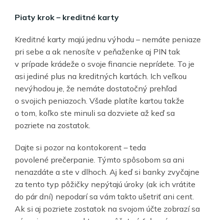
Piaty krok
–
kreditn
é
karty
Kreditné karty majú jednu výhodu – nemáte peniaze
pri sebe a ak nenosíte v peňaženke aj PIN tak
v prípade krádeže o svoje financie neprídete. To je
asi jediné plus na kreditných kartách. Ich veľkou
nevýhodou je, že nemáte dostatočný prehľad
o svojich peniazoch. Všade platíte kartou takže
o tom, koľko ste minuli sa dozviete až keď sa
pozriete na zostatok.
Dajte si pozor na kontokorent – teda
povolené prečerpanie. Týmto spôsobom sa ani
nenazdáte a ste v dlhoch. Aj keď si banky zvyčajne
za tento typ pôžičky nepýtajú úroky (ak ich vrátite
do pár dní) nepodarí sa vám takto ušetriť ani cent.
Ak si aj pozriete zostatok na svojom účte zobrazí sa