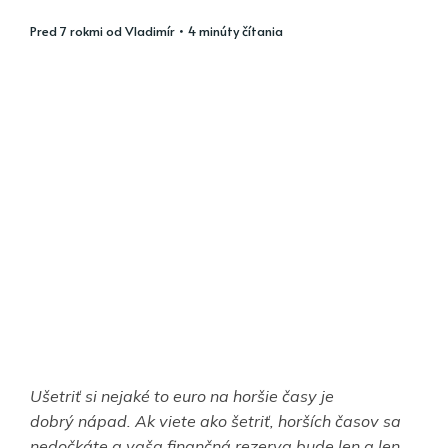
pred 7 rokmi
od
Vladimír
• 4 minúty čítania
Ušetriť si nejaké to euro na horšie časy je
dobrý nápad. Ak viete ako šetriť, horších časov sa
nedočkáte a vaša finančná rezerva bude len a len