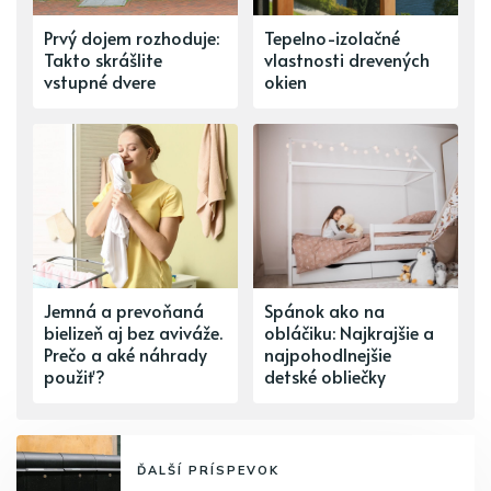
Prvý dojem rozhoduje:
Tepelno-izolačné
Takto skrášlite
vlastnosti drevených
vstupné dvere
okien
Jemná a prevoňaná
Spánok ako na
bielizeň aj bez aviváže.
obláčiku: Najkrajšie a
Prečo a aké náhrady
najpohodlnejšie
použiť?
detské obliečky
ĎALŠÍ PRÍSPEVOK