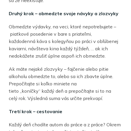
sa že neexistuje.
Druh
ý
krok
–
obmedzte svoje n
á
vyky a zlozvyky
Obmedzte výdavky, na veci, ktoré nepotrebujete –
piatkové posedenie v bare s priateľmi,
každodenná káva s kolegyňou po práci v obľúbenej
kaviarni, návšteva kina každý týždeň, … ak ich
nedokážete zrušiť úplne aspoň ich obmedzte.
Ak máte nejaké zlozvyky – fajčenie alebo pitie
alkoholu obmedzte to, alebo sa ich zbavte úplne.
Prepočítajte si koľko miniete na
tieto „koníčky“ každý deň a prepočítajte si to na
celý rok. Výsledná suma vás určite prekvapí.
Tret
í
krok
–
cestovanie
Každý deň chodíte autom do práce a z práce? Okrem