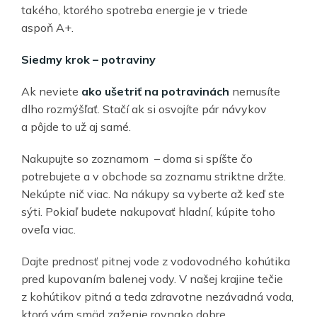
takého, ktorého spotreba energie je v triede
aspoň A+.
Siedmy krok
–
potraviny
Ak neviete
ako u
š
etri
ť
na potravin
á
ch
nemusíte
dlho rozmýšľať. Stačí ak si osvojíte pár návykov
a pôjde to už aj samé.
Nakupujte so zoznamom – doma si spíšte čo
potrebujete a v obchode sa zoznamu striktne držte.
Nekúpte nič viac. Na nákupy sa vyberte až keď ste
sýti. Pokiaľ budete nakupovať hladní, kúpite toho
oveľa viac.
Dajte prednosť pitnej vode z vodovodného kohútika
pred kupovaním balenej vody. V našej krajine tečie
z kohútikov pitná a teda zdravotne nezávadná voda,
ktorá vám smäd zaženie rovnako dobre.