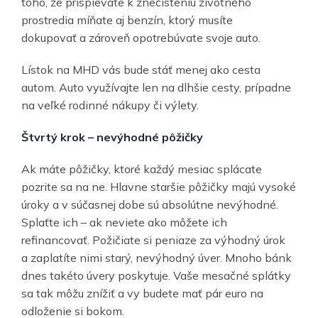
toho, že prispievate k znečisteniu životného
prostredia míňate aj benzín, ktorý musíte
dokupovať a zároveň opotrebúvate svoje auto.
Lístok na MHD vás bude stáť menej ako cesta
autom. Auto využívajte len na dlhšie cesty, prípadne
na veľké rodinné nákupy či výlety.
Š
tvrt
ý
krok
–
nev
ý
hodn
é
p
ôž
i
č
ky
Ak máte pôžičky, ktoré každý mesiac splácate
pozrite sa na ne. Hlavne staršie pôžičky majú vysoké
úroky a v súčasnej dobe sú absolútne nevýhodné.
Splaťte ich – ak neviete ako môžete ich
refinancovať. Požičiate si peniaze za výhodný úrok
a zaplatíte nimi starý, nevýhodný úver. Mnoho bánk
dnes takéto úvery poskytuje. Vaše mesačné splátky
sa tak môžu znížiť a vy budete mať pár euro na
odloženie si bokom.