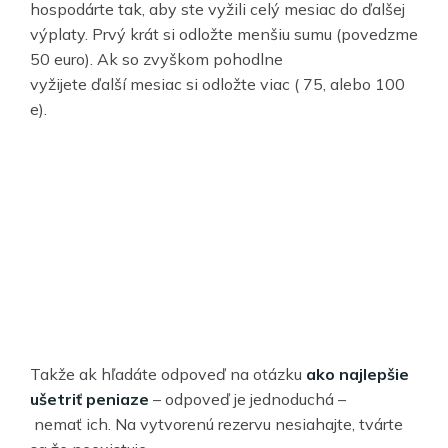
hospodárte tak, aby ste vyžili celý mesiac do ďalšej
výplaty. Prvý krát si odložte menšiu sumu (povedzme
50 euro). Ak so zvyškom pohodlne
vyžijete ďalší mesiac si odložte viac ( 75, alebo 100
e).
Takže ak hľadáte odpoveď na otázku
ako najlep
š
ie
u
š
etri
ť
peniaze
– odpoveď je jednoduchá –
nemať ich. Na vytvorenú rezervu nesiahajte, tvárte