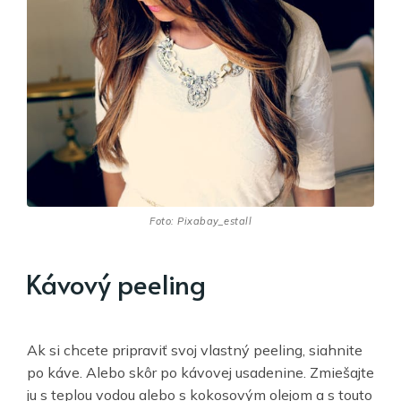
Foto: Pixabay_estall
Kávový peeling
Ak si chcete pripraviť svoj vlastný peeling, siahnite
po káve. Alebo skôr po kávovej usadenine. Zmiešajte
ju s teplou vodou alebo s kokosovým olejom a s touto