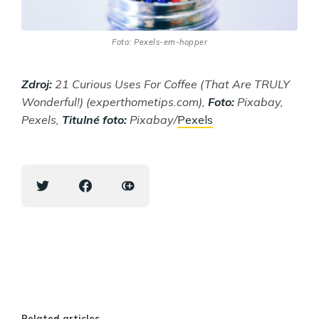
Foto: Pexels-em-hopper
Zdroj:
21 Curious Uses For Coffee (That Are TRULY
Wonderful!) (experthometips.com),
Foto:
Pixabay,
Pexels,
Titulné foto:
Pixabay/
Pexels
Related articles