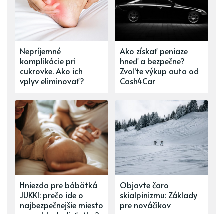
Nepríjemné
Ako získať peniaze
komplikácie pri
hneď a bezpečne?
cukrovke. Ako ich
Zvoľte výkup auta od
vplyv eliminovať?
Cash4Car
Hniezda pre bábätká
Objavte čaro
JUKKI: prečo ide o
skialpinizmu: Základy
najbezpečnejšie miesto
pre nováčikov
pre oddych dieťatka?