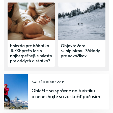
Hniezda pre bábätká
Objavte čaro
JUKKI: prečo ide o
skialpinizmu: Základy
najbezpečnejšie miesto
pre nováčikov
pre oddych dieťatka?
ĎALŠÍ PRÍSPEVOK
Oblečte sa správne na turistiku
a nenechajte sa zaskočiť počasím