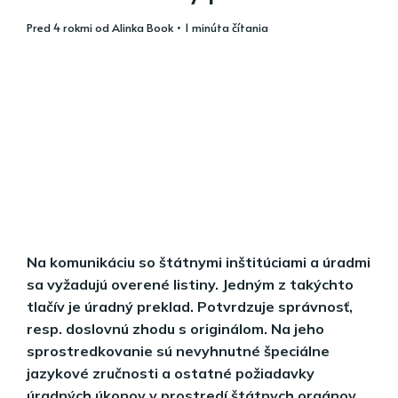
pred 4 rokmi
od
Alinka Book
• 1 minúta čítania
Na komunikáciu so štátnymi inštitúciami a úradmi
sa vyžadujú overené listiny. Jedným z takýchto
tlačív je úradný preklad. Potvrdzuje správnosť,
resp. doslovnú zhodu s originálom. Na jeho
sprostredkovanie sú nevyhnutné špeciálne
jazykové zručnosti a ostatné požiadavky
úradných úkonov v prostredí štátnych orgánov.