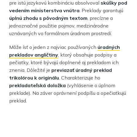
pre istú jazykovú kombináciu absolvoval
skúšky pod
vedením ministerstva vnútra
. Preklady garantujú
úplnú zhodu s pôvodným textom
, precízne a
jednoznačné použitie pojmov, medzinárodne
uznávaných vo formálnom úradnom prostredí.
Môže ísť o jeden z najviac používaných
úradných
prekladov angličtiny
, ktorý obsahuje podpisy a
pečiatky, ktoré bývajú doplnené aj prekladom ich
znenia. Dôležité je
previazať úradný preklad
trikolórou k originálu
. Charakterizuje ho
prekladateľská doložka
(vyhlásenie o úplnom
preklade). Na záver oprávnení podpíšu a opečiatkujú
preklad.