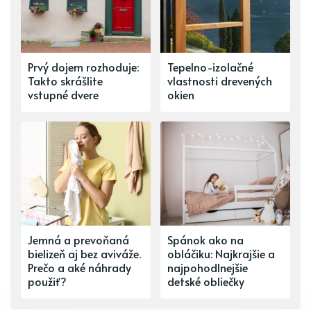
Prvý dojem rozhoduje:
Tepelno-izolačné
Takto skrášlite
vlastnosti drevených
vstupné dvere
okien
Jemná a prevoňaná
Spánok ako na
bielizeň aj bez aviváže.
obláčiku: Najkrajšie a
Prečo a aké náhrady
najpohodlnejšie
použiť?
detské obliečky