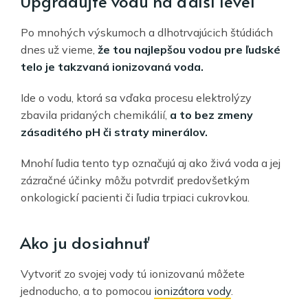
Upgradujte vodu na ďalší level
Po mnohých výskumoch a dlhotrvajúcich štúdiách
dnes už vieme,
že tou najlepšou vodou pre ľudské
telo je takzvaná ionizovaná voda.
Ide o vodu, ktorá sa vďaka procesu elektrolýzy
zbavila pridaných chemikálií,
a to bez zmeny
zásaditého pH či straty minerálov.
Mnohí ľudia tento typ označujú aj ako živá voda a jej
zázračné účinky môžu potvrdiť predovšetkým
onkologickí pacienti či ľudia trpiaci cukrovkou.
Ako ju dosiahnuť
Vytvoriť zo svojej vody tú ionizovanú môžete
jednoducho, a to pomocou
ionizátora vody
.