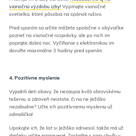
vianočnú výzdobu izby!
Vypínajte vianočné
svetielka, ktoré pôsobia na spánok rušivo.
Pred spaním sa určite môžete spoločne v obývačke
pozrieť na vianočné rozprávky, ale po nich im
poprajte dobrú noc. Vyčíňanie s elektronikou im
dovoľte maximálne 3 hodiny pred spaním.
4. Pozitívne myslenie
Vyjadrili deti obavy, že nezaspia kvôli obrovskému
tešeniu, a zároveň neistote, či na ne Ježiško
nezabudne? Učte ich pozitívnemu mysleniu už
odmalička!
Upokojte ich, že list si Ježiško odniesol, takže má už
darčeky určite pripravené. Zostaňte s nimi chvíľu v