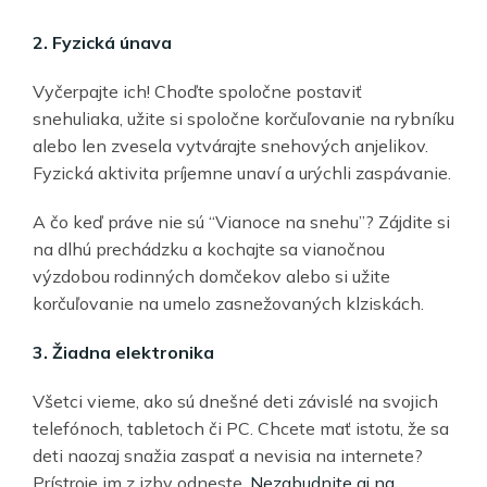
2. Fyzická únava
Vyčerpajte ich! Choďte spoločne postaviť
snehuliaka, užite si spoločne korčuľovanie na rybníku
alebo len zvesela vytvárajte snehových anjelikov.
Fyzická aktivita príjemne unaví a urýchli zaspávanie.
A čo keď práve nie sú “Vianoce na snehu”? Zájdite si
na dlhú prechádzku a kochajte sa vianočnou
výzdobou rodinných domčekov alebo si užite
korčuľovanie na umelo zasnežovaných klziskách.
3. Žiadna elektronika
Všetci vieme, ako sú dnešné deti závislé na svojich
telefónoch, tabletoch či PC. Chcete mať istotu, že sa
deti naozaj snažia zaspať a nevisia na internete?
Prístroje im z izby odneste.
Nezabudnite aj na