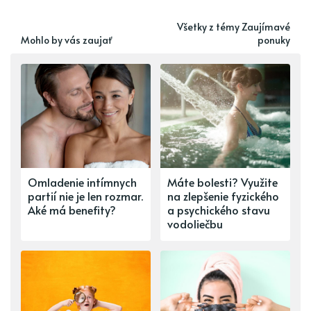
Všetky z témy Zaujímavé
Mohlo by vás zaujať
ponuky
Omladenie intímnych
Máte bolesti? Využite
partií nie je len rozmar.
na zlepšenie fyzického
Aké má benefity?
a psychického stavu
vodoliečbu