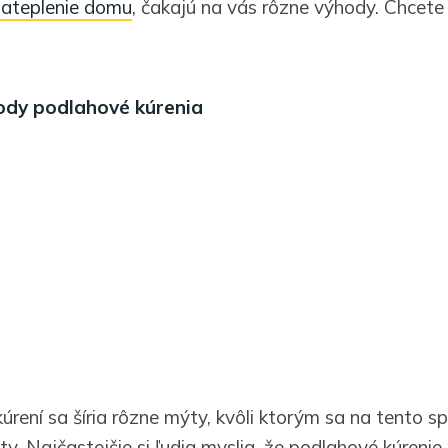
zateplenie domu
, čakajú na vás rôzne výhody. Chcete
ody podlahové kúrenia
rení sa šíria rôzne mýty, kvôli ktorým sa na tento 
sty. Najčastejšie si ľudia myslia, že podlahové kúreni