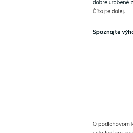
dobre urobené 
Čítajte ďalej.
Spoznajte výh
O podlahovom kú
veľa ľudí cez pr