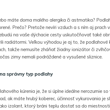
lebo máte doma malého alergika či astmatika? Podlah
rené. Prečo? Pretože nevíri vzduch a s ním aj prach v
ebudú na vaše dýchacie cesty uskutočňovať také ob
ili radiátormi. Veľkou výhodou je aj to, že podlahové 
ch, takže nemusíte zháňať žiadny ionizátor či zvlhčo
počas zimy nemali podráždené a vysušené sliznice.
 na správny typ podlahy
hového kúrenia je, že si úplne ideálne nerozumie so
ad, ak máte hrubý koberec, účinnosť vykurovania je sl
ko izolant, ktorý bráni teplu dostať sa do miestnosti.