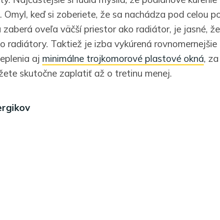
u. Omyl, keď si zoberiete, že sa nachádza pod celou 
zaberá oveľa väčší priestor ako radiátor, je jasné, ž
ko radiátory. Taktiež je izba vykúrená rovnomernejšie 
eplenia aj
minimálne trojkomorové plastové okná
, za
ete skutočne zaplatiť až o tretinu menej.
ergikov