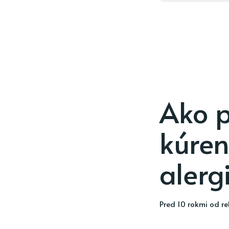
Ako 
kúren
aler
pred 10 rokmi
od
r