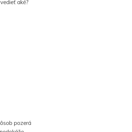
 vedieť aké?
spôsob pozerá
e nedokáže