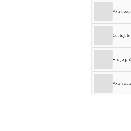
Ako bezpe
Cestujete
Hra je pr
Ako zasta