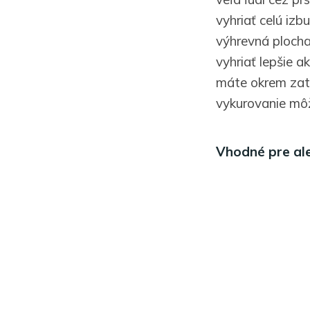
vyhriať celú izb
výhrevná plocha 
vyhriať lepšie a
máte okrem zat
vykurovanie môž
Vhodné pre al