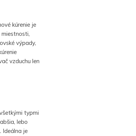
ové kúrenie je
 miestnosti,
rovské výpady,
kúrenie
vač vzduchu len
 všetkými typmi
abšia, lebo
 Ideálna je