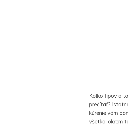
Koľko tipov o to
prečítať? Istotn
kúrenie vám pom
všetko, okrem t