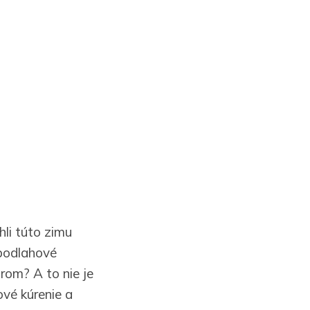
hli túto zimu
 podlahové
rom? A to nie je
ové kúrenie a