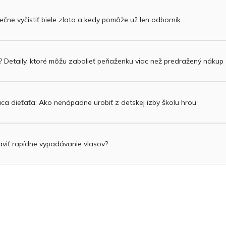
čne vyčistiť biele zlato a kedy pomôže už len odborník
? Detaily, ktoré môžu zabolieť peňaženku viac než predražený nákup
áca dieťaťa: Ako nenápadne urobiť z detskej izby školu hrou
viť rapídne vypadávanie vlasov?