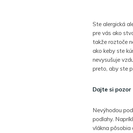
Ste alergická a
pre vás ako stvo
takže roztoče n
ako keby ste kúr
nevysušuje vzdu
preto, aby ste 
Dajte si pozor
Nevýhodou podla
podlahy. Napríkl
vlákna pôsobia a