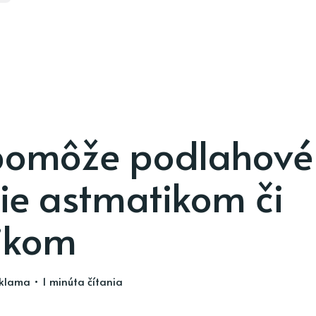
pomôže podlahové
ie astmatikom či
gikom
eklama
• 1 minúta čítania