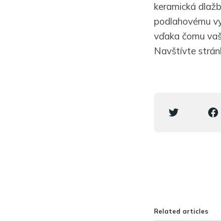
keramická dlažba
podlahovému vyk
vďaka čomu vaša
Navštívte stránk
Related articles