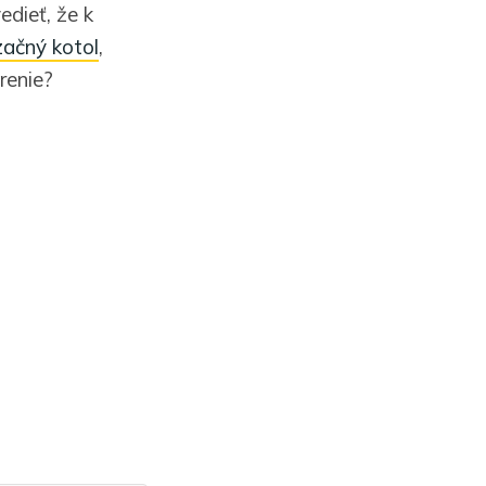
edieť, že k
začný kotol
,
renie?