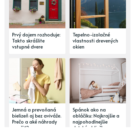
Prvý dojem rozhoduje:
Tepelno-izolačné
Takto skrášlite
vlastnosti drevených
vstupné dvere
okien
Jemná a prevoňaná
Spánok ako na
bielizeň aj bez aviváže.
obláčiku: Najkrajšie a
Prečo a aké náhrady
najpohodlnejšie
použiť?
detské obliečky