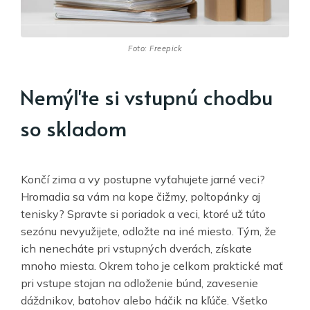
Foto: Freepick
Nemýľte si vstupnú chodbu
so skladom
Končí zima a vy postupne vyťahujete jarné veci?
Hromadia sa vám na kope čižmy, poltopánky aj
tenisky? Spravte si poriadok a veci, ktoré už túto
sezónu nevyužijete, odložte na iné miesto. Tým, že
ich nenecháte pri vstupných dverách, získate
mnoho miesta. Okrem toho je celkom praktické mať
pri vstupe stojan na odloženie búnd, zavesenie
dáždnikov, batohov alebo háčik na kľúče. Všetko