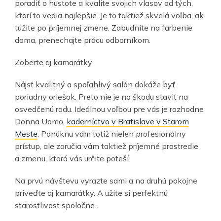
poradiť o hustote a kvalite svojich vlasov od tých,
ktorí to vedia najlepšie. Je to taktiež skvelá voľba, ak
túžite po príjemnej zmene. Zabudnite na farbenie
doma, prenechajte prácu odborníkom.
Zoberte aj kamarátky
Nájsť kvalitný a spoľahlivý salón dokáže byť
poriadny oriešok. Preto nie je na škodu staviť na
osvedčenú radu. Ideálnou voľbou pre vás je rozhodne
Donna Uomo,
kaderníctvo v Bratislave v Starom
Meste
. Ponúknu vám totiž nielen profesionálny
prístup, ale zaručia vám taktiež príjemné prostredie
a zmenu, ktorá vás určite poteší.
Na prvú návštevu vyrazte sami a na druhú pokojne
priveďte aj kamarátky. A užite si perfektnú
starostlivosť spoločne.