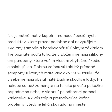
Nie je nutné mať v kúpeľni hromadu špeciálnych
produktov, ktoré pravdepodobne ani nevyužijete.
Kvalitný šampón a kondicionér sú úplným základom.
Tie poznáte podľa toho, že v zložení nemajú silikóny
ani parabény, ktoré vašim vlasom zbytočne škodia
a oslabujú ich. Dobrou voľbou sú taktiež prírodné
šampóny, u ktorých máte viac ako 99 % záruku, že
v sebe nemajú obsiahnuté žiadne škodlivé látky. Pri
nákupe sa tiež zamerajte na to, aká je vaša pokožka,
prípadne sa nebojte siahnuť po odbornej pomoci
kaderníka. Ak vás trápia pretrvávajúce kožné
problémy, vtedy je lekárska rada na mieste.