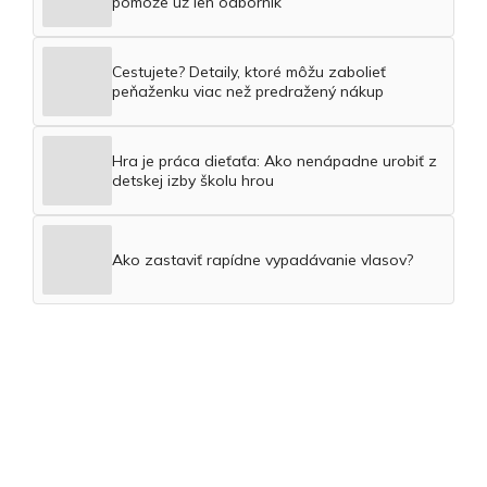
pomôže už len odborník
Cestujete? Detaily, ktoré môžu zabolieť
peňaženku viac než predražený nákup
Hra je práca dieťaťa: Ako nenápadne urobiť z
detskej izby školu hrou
Ako zastaviť rapídne vypadávanie vlasov?