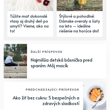
Túžite mať dokonalé
Štýlové a pohodlné:
vlasy aj druhý deň po
Dámske overaly a šaty
umytí? Vieme, ako na
na leto – ideálne
to!
riešenie na horúce dni!
ĎALŠÍ PRÍSPEVOK
Najmilšia detská básnička pred
spaním: Môj macík
PREDCHÁDZAJÚCI PRÍSPEVOK
Ako žiť bez cukru: 5 bezpečných a
zdravých sladkostí