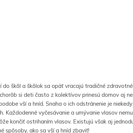
 do škôl a škôlok sa opäť vracajú tradičné zdravotné
horôb si deti často z kolektívov prinesú domov aj n
podobe vší a hníd. Snaha o ich odstránenie je nieked
h. Každodenné vyčesávanie a umývanie vlasov nemus
že končiť ostrihaním vlasov. Existujú však aj jednod
é spôsoby, ako sa vší a hníd zbaviť!