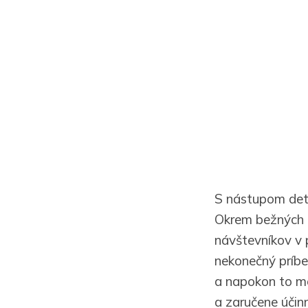
S nástupom detí
Okrem bežných c
návštevníkov v 
nekonečný príbe
a napokon to mô
a zaručene účinn