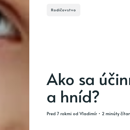
Rodičovstvo
Ako sa účin
a hníd?
pred 7 rokmi
od
Vladimír
• 2 minúty číta