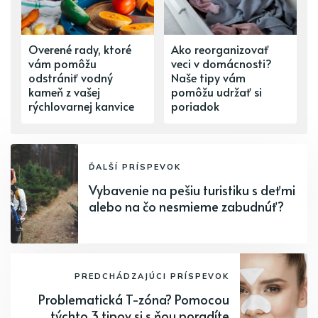
Overené rady, ktoré
Ako reorganizovať
vám pomôžu
veci v domácnosti?
odstrániť vodný
Naše tipy vám
kameň z vašej
pomôžu udržať si
rýchlovarnej kanvice
poriadok
ĎALŠÍ PRÍSPEVOK
Vybavenie na pešiu turistiku s deťmi
alebo na čo nesmieme zabudnúť?
PREDCHÁDZAJÚCI PRÍSPEVOK
Problematická T-zóna? Pomocou
týchto 3 tipov si s ňou poradíte