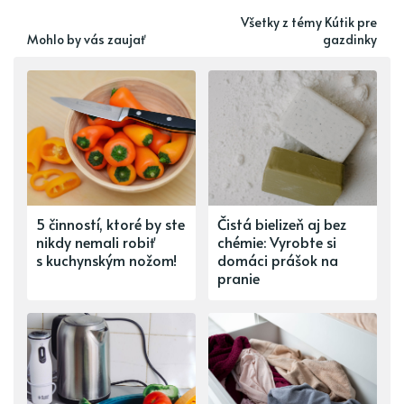
Všetky z témy Kútik pre
Mohlo by vás zaujať
gazdinky
5 činností, ktoré by ste
Čistá bielizeň aj bez
nikdy nemali robiť
chémie: Vyrobte si
s kuchynským nožom!
domáci prášok na
pranie