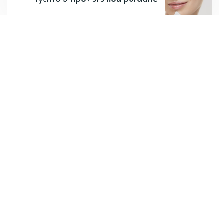
Odoberajte najnovšie články.
Odoberať