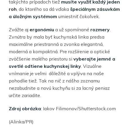
takýchto prípadoch tiež
musíte využiť každý jeden
roh
, do ktorého sa dá vďaka
špeciálnym zásuvkám
a úložným systémom
umiestniť čokoľvek.
Zvážte aj
ergonómiu
a už spomínané
rozmery
.
Zvnútra by mala byť kuchynská linka predsa
maximálne priestranná a zvonka elegantná,
moderná a kompaktná. Pre rozšírenie a optické
zväčšenie malého priestoru si
vyberajte jemné a
svetlé odtiene kuchynskej linky
. Vizuálne
vnímanie je veľmi dôležité a vplýva na naše
pohodlie tiež. Tak na nič z nášho zoznamu
nezabudnite a novú kuchyňu si za lacný peniaz
určite zariadite.
Zdroj obrázka
: Iakov Filimonov/Shutterstock.com
(Alinka/PR)