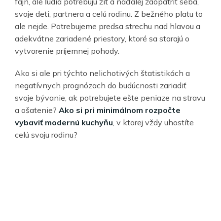
fajn, ale ľudia potrebujú žiť a naďalej zaopatriť seba,
svoje deti, partnera a celú rodinu. Z bežného platu to
ale nejde. Potrebujeme predsa strechu nad hlavou a
adekvátne zariadené priestory, ktoré sa starajú o
vytvorenie príjemnej pohody.
Ako si ale pri týchto nelichotivých štatistikách a
negatívnych prognózach do budúcnosti zariadiť
svoje bývanie, ak potrebujete ešte peniaze na stravu
a ošatenie?
Ako si pri minimálnom rozpočte
vybaviť modernú kuchyňu
, v ktorej vždy uhostíte
celú svoju rodinu?