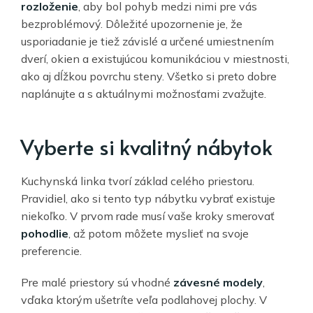
rozloženie
, aby bol pohyb medzi nimi pre vás
bezproblémový. Dôležité upozornenie je, že
usporiadanie je tiež závislé a určené umiestnením
dverí, okien a existujúcou komunikáciou v miestnosti,
ako aj dĺžkou povrchu steny. Všetko si preto dobre
naplánujte a s aktuálnymi možnosťami zvažujte.
Vyberte si kvalitný nábytok
Kuchynská linka tvorí základ celého priestoru.
Pravidiel, ako si tento typ nábytku vybrať existuje
niekoľko. V prvom rade musí vaše kroky smerovať
pohodlie
, až potom môžete myslieť na svoje
preferencie.
Pre malé priestory sú vhodné
závesné modely
,
vďaka ktorým ušetríte veľa podlahovej plochy. V