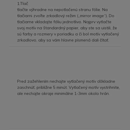
1.Tlač
tlačte výhradne na nepotlačenú stranu fólie. Na
tlačiarni zvoľte zrkadlový režim („mirror image“). Do
tlačiarne vkladajte fóliu jednotlivo. Najprv vytlačte
svoj motív na štandardný papier, aby ste sa uistili, že
sú farby a rozmery v poriadku a či bol motív vytlačený
zrkadlovo, aby sa vám hlavne písmená dali čítať.
Pred zažehlením nechajte vytlačený motív dôkladne
zaschnúť, približne 5 minút. Vytlačený motív vystrihnite,
ale nechajte okraje minimálne 1-3mm okolo hrán.