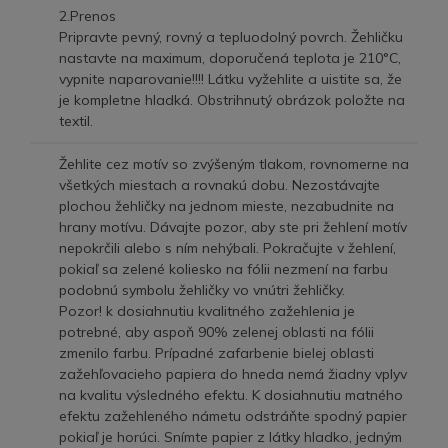
2.Prenos
Pripravte pevný, rovný a tepluodolný povrch. Žehličku
nastavte na maximum, doporučená teplota je 210°C,
vypnite naparovanie!!!! Látku vyžehlite a uistite sa, že
je kompletne hladká. Obstrihnutý obrázok položte na
textil.
Žehlite cez motív so zvýšeným tlakom, rovnomerne na
všetkých miestach a rovnakú dobu. Nezostávajte
plochou žehličky na jednom mieste, nezabudnite na
hrany motívu. Dávajte pozor, aby ste pri žehlení motív
nepokrčili alebo s ním nehýbali. Pokračujte v žehlení,
pokiaľ sa zelené koliesko na fólii nezmení na farbu
podobnú symbolu žehličky vo vnútri žehličky.
Pozor! k dosiahnutiu kvalitného zažehlenia je
potrebné, aby aspoň 90% zelenej oblasti na fólii
zmenilo farbu. Prípadné zafarbenie bielej oblasti
zažehľovacieho papiera do hneda nemá žiadny vplyv
na kvalitu výsledného efektu. K dosiahnutiu matného
efektu zažehleného námetu odstráňte spodný papier
pokiaľ je horúci. Snímte papier z látky hladko, jedným