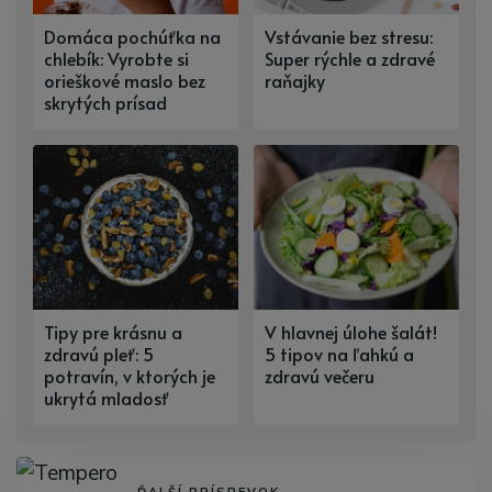
Domáca pochúťka na
Vstávanie bez stresu:
chlebík: Vyrobte si
Super rýchle a zdravé
orieškové maslo bez
raňajky
skrytých prísad
Tipy pre krásnu a
V hlavnej úlohe šalát!
zdravú pleť: 5
5 tipov na ľahkú a
potravín, v ktorých je
zdravú večeru
ukrytá mladosť
ĎALŠÍ PRÍSPEVOK