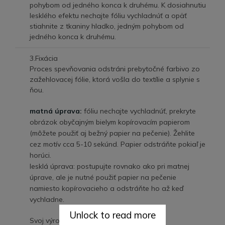
pohybom od jedného konca k druhému. K dosiahnutiu
lesklého efektu nechajte fóliu vychladnúť a opäť
stiahnite z tkaniny hladko, jedným pohybom od
jedného konca k druhému.
3.Fixácia
Proces spevňovania odstráni prebytočné farbivo zo
zažehlovacej fólie, ktorá vošla do textílie a splynie s
ňou.
matná úprava:
fóliu nechajte vychladnúť, prekryte
obrázok obyčajným bielym kopírovacím papierom
(môžete použiť aj bežný papier na pečenie). Žehlite
cez motív cca 5-10 sekúnd. Papier odstráňte pokiaľ je
horúci.
lesklá úprava: postupujte rovnako ako pri matnej
úprave, ale je nutné použiť papier na pečenie
namiesto kopírovacieho a odstráňte ho až keď
vychladne.
Unlock to read more
Svoj výrobok môžete teraz dokončiť.