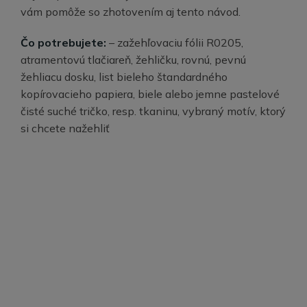
vám pomôže so zhotovením aj tento návod.
Čo potrebujete:
– zažehľovaciu fólii R0205,
atramentovú tlačiareň, žehličku, rovnú, pevnú
žehliacu dosku, list bieleho štandardného
kopírovacieho papiera, biele alebo jemne pastelové
čisté suché tričko, resp. tkaninu, vybraný motív, ktorý
si chcete nažehliť