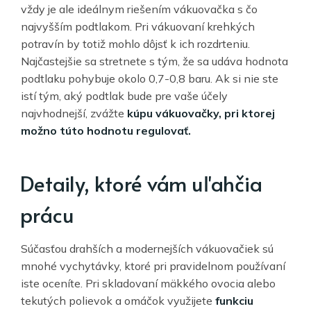
vždy je ale ideálnym riešením vákuovačka s čo
najvyšším podtlakom. Pri vákuovaní krehkých
potravín by totiž mohlo dôjsť k ich rozdrteniu.
Najčastejšie sa stretnete s tým, že sa udáva hodnota
podtlaku pohybuje okolo 0,7-0,8 baru. Ak si nie ste
istí tým, aký podtlak bude pre vaše účely
najvhodnejší, zvážte
kúpu vákuovačky, pri ktorej
možno túto hodnotu regulovať.
Detaily, ktoré vám uľahčia
prácu
Súčasťou drahších a modernejších vákuovačiek sú
mnohé vychytávky, ktoré pri pravidelnom používaní
iste oceníte. Pri skladovaní mäkkého ovocia alebo
tekutých polievok a omáčok využijete
funkciu