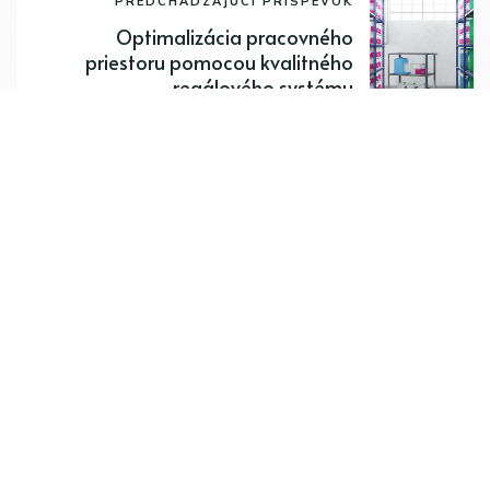
PREDCHÁDZAJÚCI PRÍSPEVOK
Optimalizácia pracovného
priestoru pomocou kvalitného
regálového systému
Odoberajte najnovšie články.
Odoberať