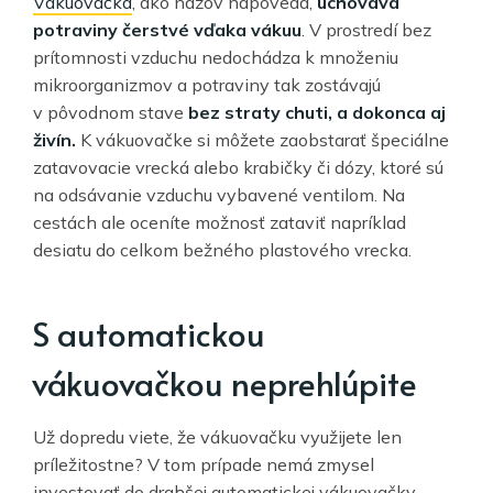
Vákuovačka
, ako názov napovedá,
uchováva
potraviny čerstvé vďaka vákuu
. V prostredí bez
prítomnosti vzduchu nedochádza k množeniu
mikroorganizmov a potraviny tak zostávajú
v pôvodnom stave
bez straty chuti, a dokonca aj
živín.
K vákuovačke si môžete zaobstarať špeciálne
zatavovacie vrecká alebo krabičky či dózy, ktoré sú
na odsávanie vzduchu vybavené ventilom. Na
cestách ale oceníte možnosť zataviť napríklad
desiatu do celkom bežného plastového vrecka.
S automatickou
vákuovačkou neprehlúpite
Už dopredu viete, že vákuovačku využijete len
príležitostne? V tom prípade nemá zmysel
investovať do drahšej automatickej vákuovačky