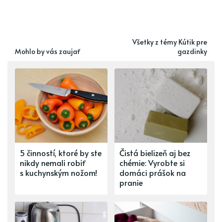
Všetky z témy Kútik pre
Mohlo by vás zaujať
gazdinky
5 činností, ktoré by ste
Čistá bielizeň aj bez
nikdy nemali robiť
chémie: Vyrobte si
s kuchynským nožom!
domáci prášok na
pranie