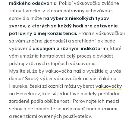
mäkkého odsávania
. Pokiaľ vákuovačka zvládne
zataviť vrecko, v ktorom potraviny uchovávate,
spravidla máte n
a výber z niekoľkých typov
zvarov, z ktorých sa každý hodí pre zatavenie
potraviny o inej konzistencii.
Práca s vákuovačkou
sa vám značne zjednoduší a sprehľadní, ak bude
vybavená
displejom a rôznymi indikátorm
i, ktoré
vám umožnia kontrolovať celý proces a ovládať
prístroj v rôznych stupňoch vákuovania.
Myslíte si, že by vákuovačka našla využitie aj u vás
doma? Široký výber vákuovačiek na vás čaká na
Heureke, českí zákazníci môžu vyberať
vakuovačky
na Heureka.cz, kde sú jednotlivé modely prehľadne
zoradené podľa obľúbenosti. Porovnajte ich medzi
sebou a nezabudnite sa inšpirovať hodnoteniami
a recenziami overených používateľov.