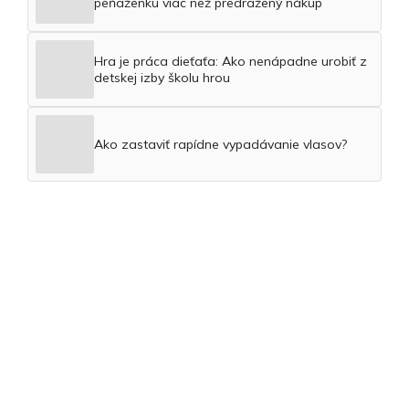
peňaženku viac než predražený nákup
Hra je práca dieťaťa: Ako nenápadne urobiť z
detskej izby školu hrou
Ako zastaviť rapídne vypadávanie vlasov?