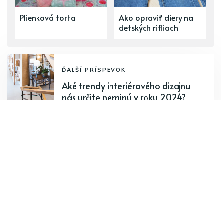
Plienková torta
Ako opraviť diery na
detských rifliach
ĎALŠÍ PRÍSPEVOK
Aké trendy interiérového dizajnu
nás určite neminú v roku 2024?
PREDCHÁDZAJÚCI PRÍSPEVOK
Papučky pre bábätko – Ako vybrať
tie, ktoré sa budú páčiť aj vášmu
drobcovi?