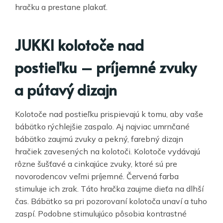
hračku a prestane plakať.
JUKKI kolotoče nad
postieľku – príjemné zvuky
a pútavý dizajn
Kolotoče nad postieľku prispievajú k tomu, aby vaše
bábätko rýchlejšie zaspalo. Aj najviac umrnčané
bábätko zaujmú zvuky a pekný, farebný dizajn
hračiek zavesených na kolotoči. Kolotoče vydávajú
rôzne šušťavé a cinkajúce zvuky, ktoré sú pre
novorodencov veľmi príjemné. Červená farba
stimuluje ich zrak. Táto hračka zaujme dieťa na dlhší
čas. Bábätko sa pri pozorovaní kolotoča unaví a tuho
zaspí. Podobne stimulujúco pôsobia kontrastné