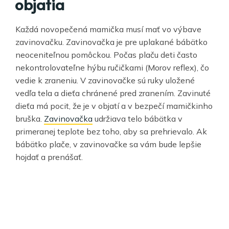
objatia
Každá novopečená mamička musí mať vo výbave
zavinovačku. Zavinovačka je pre uplakané bábätko
neoceniteľnou pomôckou. Počas plaču deti často
nekontrolovateľne hýbu ručičkami (Morov reflex), čo
vedie k zraneniu. V zavinovačke sú ruky uložené
vedľa tela a dieťa chránené pred zranením. Zavinuté
dieťa má pocit, že je v objatí a v bezpečí mamičkinho
bruška.
Zavinovačka
udržiava telo bábätka v
primeranej teplote bez toho, aby sa prehrievalo. Ak
bábätko plače, v zavinovačke sa vám bude lepšie
hojdať a prenášať.