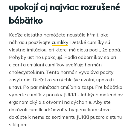
upokojí aj najviac rozrušené
bábätko
Keďže dieťatko nemôžete neustále kŕmiť, ako
náhradu používajte
cumlíky
. Detské cumlíky sú
vlastne imitáciou, pri ktorej má dieťa pocit, že papá.
Pohyby úst ho upokojujú. Podľa odborníkov sa pri
cicaní a cmúľaní cumlíkov uvoľňuje hormón
cholecystokinín. Tento hormón vyvoláva pocity
zasýtenie. Dieťatko sa rýchlejšie uvoľní, upokojí i
unaví. Po pár minútach cmúľania zaspí. Pre bábätko
vyberte cumlík z ponuky JUKKI z ľahkých materiálov,
ergonomický a s otvormi na dýchanie. Aby ste
dokázali cumlík udržiavať v hygienickom stave,
dokúpte k nemu zo sortimentu JUKKI puzdro a stuhu
s klipom.