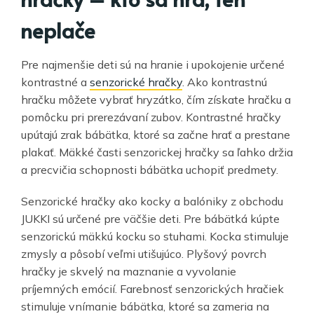
neplače
Pre najmenšie deti sú na hranie i upokojenie určené
kontrastné a
senzorické hračky
. Ako kontrastnú
hračku môžete vybrať hryzátko, čím získate hračku a
pomôcku pri prerezávaní zubov. Kontrastné hračky
upútajú zrak bábätka, ktoré sa začne hrať a prestane
plakať. Mäkké časti senzorickej hračky sa ľahko držia
a precvičia schopnosti bábätka uchopiť predmety.
Senzorické hračky ako kocky a balóniky z obchodu
JUKKI sú určené pre väčšie deti. Pre bábätká kúpte
senzorickú mäkkú kocku so stuhami. Kocka stimuluje
zmysly a pôsobí veľmi utišujúco. Plyšový povrch
hračky je skvelý na maznanie a vyvolanie
príjemných emócií. Farebnosť senzorických hračiek
stimuluje vnímanie bábätka, ktoré sa zameria na