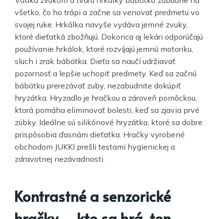
všetko, čo ho trápi a začne sa venovať predmetu vo
svojej ruke. Hrkálka navyše vydáva jemné zvuky,
ktoré dieťatká zbožňujú. Dokonca aj lekári odporúčajú
používanie hrkálok, ktoré rozvíjajú jemnú motoriku,
sluch i zrak bábätka. Dieťa sa naučí udržiavať
pozornosť a lepšie uchopiť predmety. Keď sa začnú
bábätku prerezávať zuby, nezabudnite dokúpiť
hryzátka. Hryzadlo je hračkou a zároveň pomôckou,
ktorá pomáha eliminovať bolesti, keď sa zjavia prvé
zúbky. Ideálne sú silikónové hryzátka, ktoré sa dobre
prispôsobia ďasnám dieťatka. Hračky vyrobené
obchodom JUKKI prešli testami hygienickej a
zdravotnej nezávadnosti.
Kontrastné a senzorické
hračky – kto sa hrá, ten