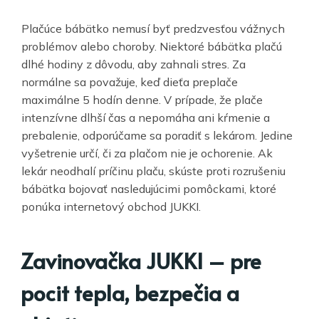
Plačúce bábätko nemusí byť predzvesťou vážnych
problémov alebo choroby. Niektoré bábätka plačú
dlhé hodiny z dôvodu, aby zahnali stres. Za
normálne sa považuje, keď dieťa preplače
maximálne 5 hodín denne. V prípade, že plače
intenzívne dlhší čas a nepomáha ani kŕmenie a
prebalenie, odporúčame sa poradiť s lekárom. Jedine
vyšetrenie určí, či za plačom nie je ochorenie. Ak
lekár neodhalí príčinu plaču, skúste proti rozrušeniu
bábätka bojovať nasledujúcimi pomôckami, ktoré
ponúka internetový obchod JUKKI.
Zavinovačka JUKKI – pre
pocit tepla, bezpečia a