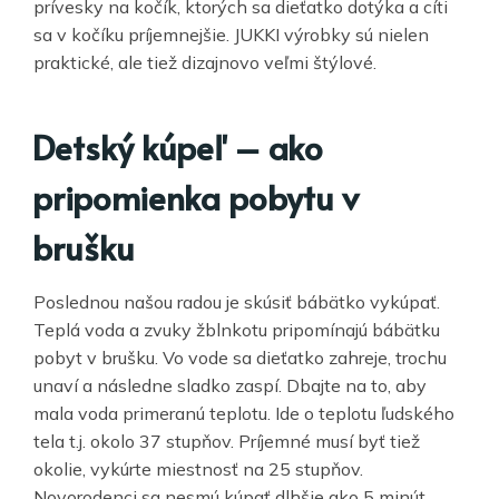
prívesky na kočík, ktorých sa dieťatko dotýka a cíti
sa v kočíku príjemnejšie. JUKKI výrobky sú nielen
praktické, ale tiež dizajnovo veľmi štýlové.
Detský kúpeľ – ako
pripomienka pobytu v
brušku
Poslednou našou radou je skúsiť bábätko vykúpať.
Teplá voda a zvuky žblnkotu pripomínajú bábätku
pobyt v brušku. Vo vode sa dieťatko zahreje, trochu
unaví a následne sladko zaspí. Dbajte na to, aby
mala voda primeranú teplotu. Ide o teplotu ľudského
tela t.j. okolo 37 stupňov. Príjemné musí byť tiež
okolie, vykúrte miestnosť na 25 stupňov.
Novorodenci sa nesmú kúpať dlhšie ako 5 minút