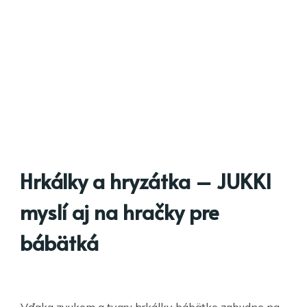
Hrkálky a hryzátka – JUKKI
myslí aj na hračky pre
bábätká
Vďaka zvukom a tvaru hrkálky bábätko zabudne na