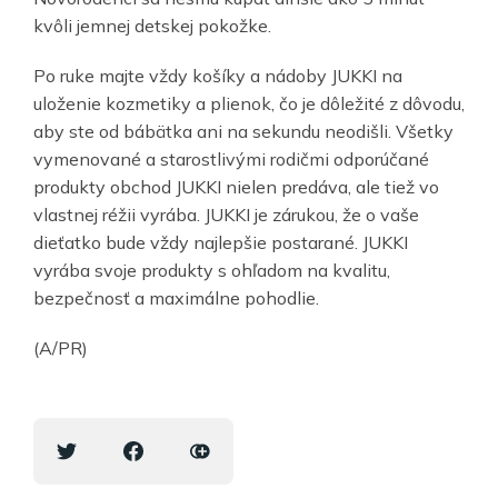
kvôli jemnej detskej pokožke.
Po ruke majte vždy košíky a nádoby JUKKI na
uloženie kozmetiky a plienok, čo je dôležité z dôvodu,
aby ste od bábätka ani na sekundu neodišli. Všetky
vymenované a starostlivými rodičmi odporúčané
produkty obchod JUKKI nielen predáva, ale tiež vo
vlastnej réžii vyrába. JUKKI je zárukou, že o vaše
dieťatko bude vždy najlepšie postarané. JUKKI
vyrába svoje produkty s ohľadom na kvalitu,
bezpečnosť a maximálne pohodlie.
(A/PR)