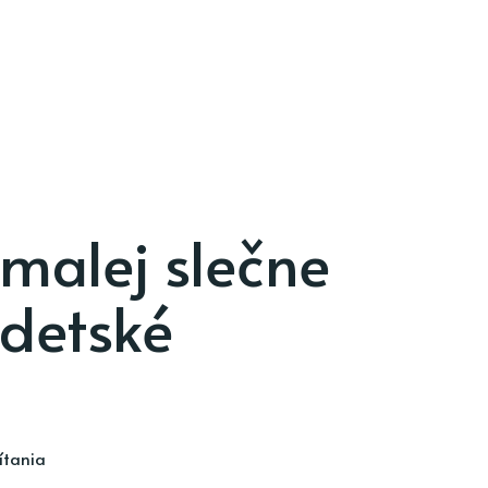
malej slečne
 detské
ítania