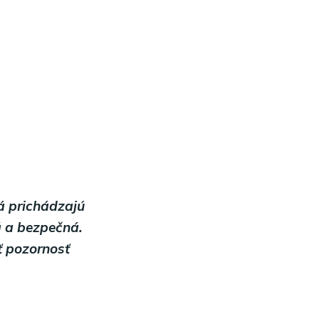
á prichádzajú
á a bezpečná.
ť pozornosť