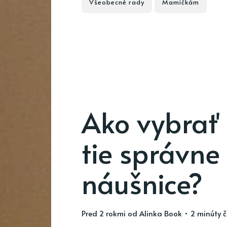
Všeobecné rady
Mamičkám
Ako vybrať 
tie správne
náušnice?
pred 2 rokmi
od
Alinka Book
• 2 minúty č