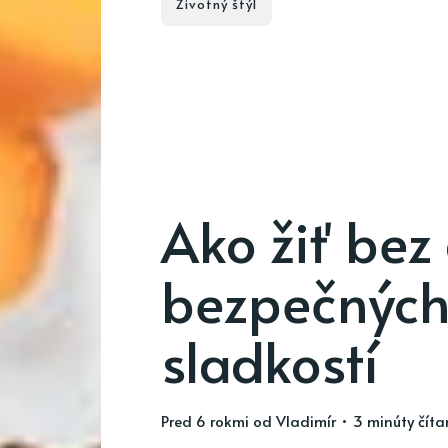
Životný štýl
Ako žiť bez 
bezpečných
sladkostí
pred 6 rokmi
od
Vladimír
• 3 minúty číta