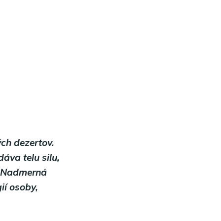
ých dezertov.
áva telu silu,
. Nadmerná
ií osoby,