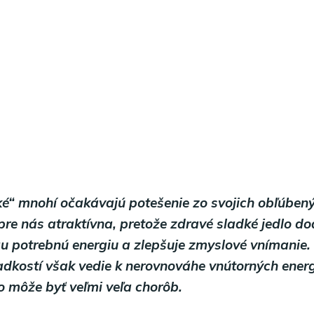
dké“ mnohí očakávajú potešenie zo svojich obľúben
pre nás atraktívna, pretože zdravé sladké jedlo dod
 potrebnú energiu a zlepšuje zmyslové vnímanie
dkostí však vedie k nerovnováhe vnútorných energ
 môže byť veľmi veľa chorôb.