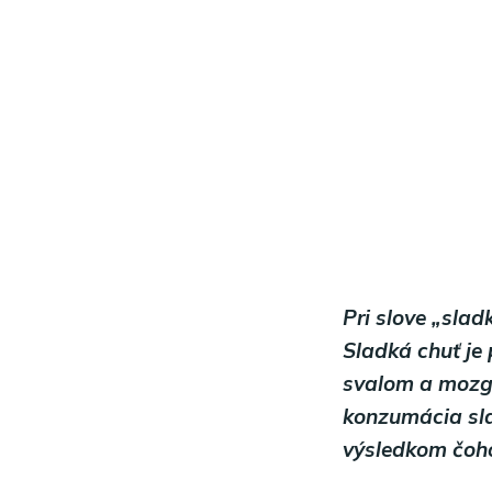
Pri slove „sla
Sladká chuť je 
svalom a mozgu
konzumácia sla
výsledkom čoho