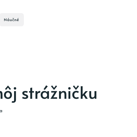
Náučné
môj strážničku
ia