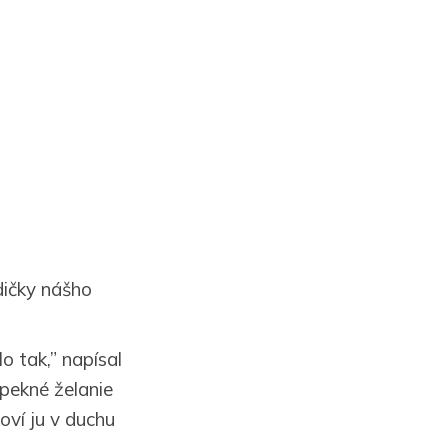
dičky nášho
o tak,” napísal
 pekné želanie
oví ju v duchu