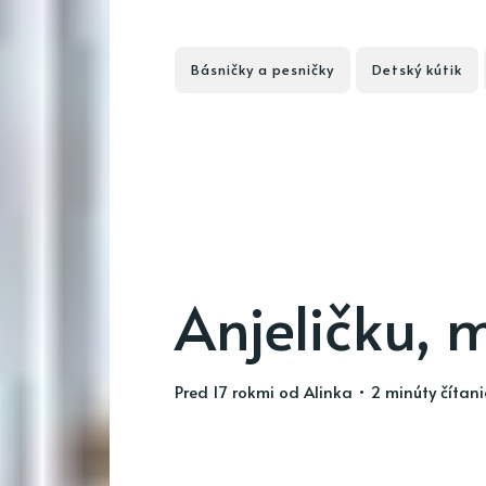
Básničky a pesničky
Detský kútik
Anjeličku, 
pred 17 rokmi
od
Alinka
• 2 minúty čítan