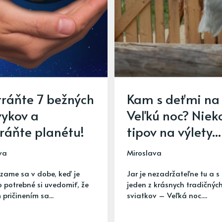
ráňte 7 bežných
Kam s deťmi na
vykov a
Veľkú noc? Niek
ráňte planétu!
tipov na výlety...
va
Miroslava
ame sa v dobe, keď je
Jar je nezadržateľne tu a s
o potrebné si uvedomiť, že
jeden z krásnych tradičnýc
pričinením sa...
sviatkov – Veľká noc....