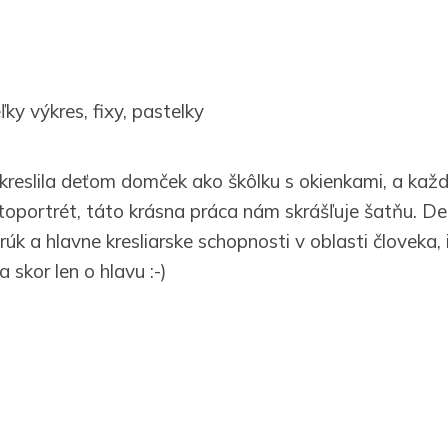
ky výkres, fixy, pastelky
akreslila deťom domček ako škôlku s okienkami, a kaž
utoportrét, táto krásna práca nám skrášľuje šatňu. Deti
úk a hlavne kresliarske schopnosti v oblasti človeka, 
 skor len o hlavu :-)