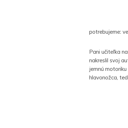
potrebujeme: veľ
Pani učiteľka n
nakreslil svoj a
jemnú motoriku r
hlavonožca, teda