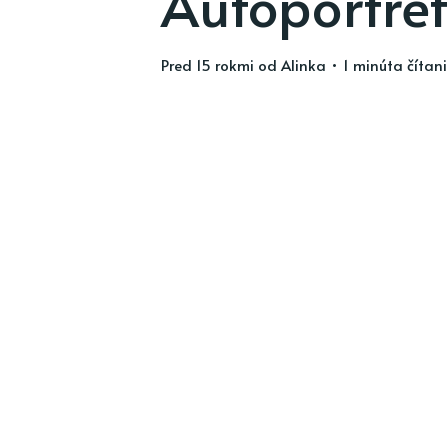
Autoportrét
pred 15 rokmi
od
Alinka
• 1 minúta čítan