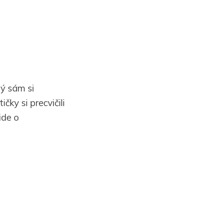
dý sám si
čky si precvičili
ide o