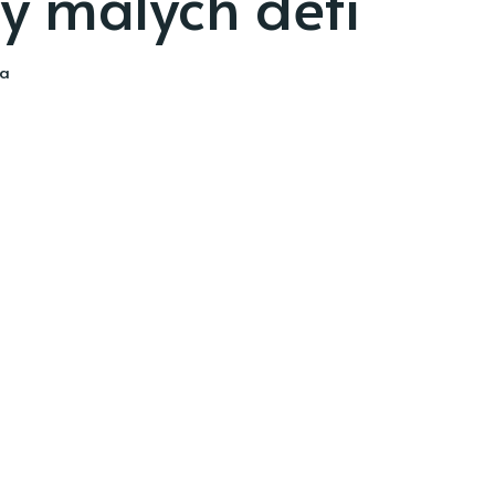
y malých detí
ia