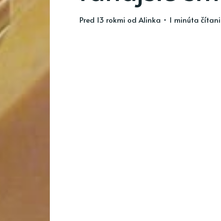
pred 13 rokmi
od
Alinka
• 1 minúta čítan