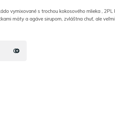
kádo vymixované s trochou kokosového mlieka , 2PL
tkami mäty a agáve sirupom, zvláštna chuť, ale veľmi