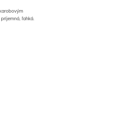
 karobovým
 príjemná, ľahká.