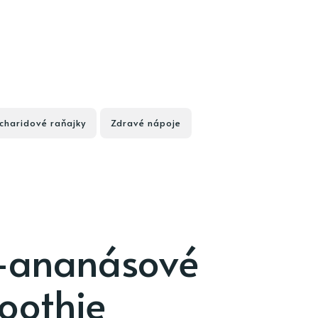
charidové raňajky
Zdravé nápoje
-ananásové
oothie