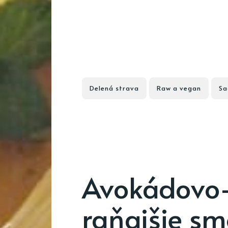
Delená strava
Raw a vegan
Sa
Avokádovo
raňajšie sm