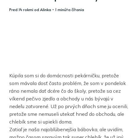
pred 14 rokmi
od
Alinka
• 1 minúta čítania
Kúpila som si do domácnosti pekárničku, pretože
som mávala dosť často problém, že som v pondelok
ráno nemala dať dcére čo do školy, pretože sa cez
víkend pečivo zjedlo a obchody u nás bývajú v
nedeľu zatvorené. Už po prvých dňoch sme ju ocenili,
pretože sme nemuseli utekať hneď do obchodu, ale
chlebík sme si upiekli doma.
Zatiaľ je naša najobľúbenejšia bábovka, ale uvidím,
možno časom spravým tak super chlebík, že už iný