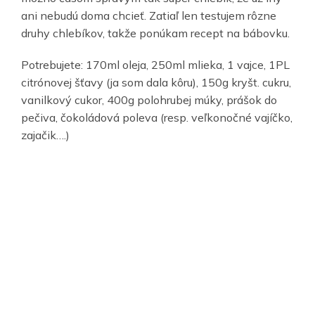
ani nebudú doma chcieť. Zatiaľ len testujem rôzne
druhy chlebíkov, takže ponúkam recept na bábovku.
Potrebujete: 170ml oleja, 250ml mlieka, 1 vajce, 1PL
citrónovej šťavy (ja som dala kôru), 150g kryšt. cukru,
vanilkový cukor, 400g polohrubej múky, prášok do
pečiva, čokoládová poleva (resp. veľkonočné vajíčko,
zajačik….)