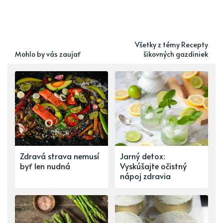
Všetky z témy Recepty
Mohlo by vás zaujať
šikovných gazdiniek
Zdravá strava nemusí
Jarný detox:
byť len nudná
Vyskúšajte očistný
nápoj zdravia