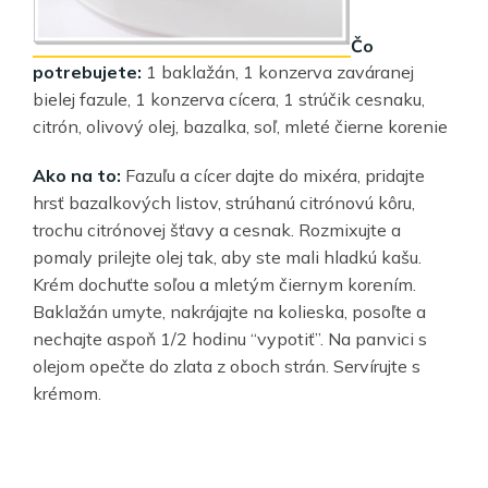
Čo
potrebujete:
1 baklažán, 1 konzerva zaváranej
bielej fazule, 1 konzerva cícera, 1 strúčik cesnaku,
citrón, olivový olej, bazalka, soľ, mleté čierne korenie
Ako na to:
Fazuľu a cícer dajte do mixéra, pridajte
hrsť bazalkových listov, strúhanú citrónovú kôru,
trochu citrónovej šťavy a cesnak. Rozmixujte a
pomaly prilejte olej tak, aby ste mali hladkú kašu.
Krém dochuťte soľou a mletým čiernym korením.
Baklažán umyte, nakrájajte na kolieska, posoľte a
nechajte aspoň 1/2 hodinu “vypotiť”. Na panvici s
olejom opečte do zlata z oboch strán. Servírujte s
krémom.