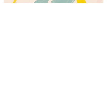
Píšeme pre mamičky aj oteckov. Kreatívne nápady
pre čas s deťmi. Články o rodine, básničky a pesničky
pre deti. Slovenské zvyky a sviatky a recepty.