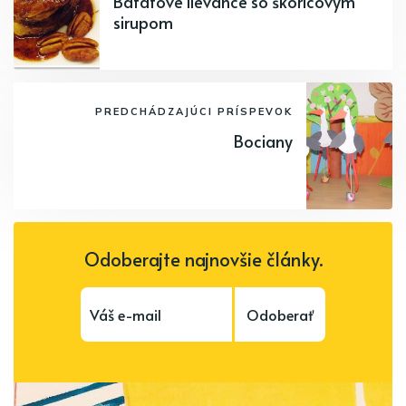
Batátové lievance so škoricovým
sirupom
PREDCHÁDZAJÚCI PRÍSPEVOK
Bociany
Odoberajte najnovšie články.
Odoberať