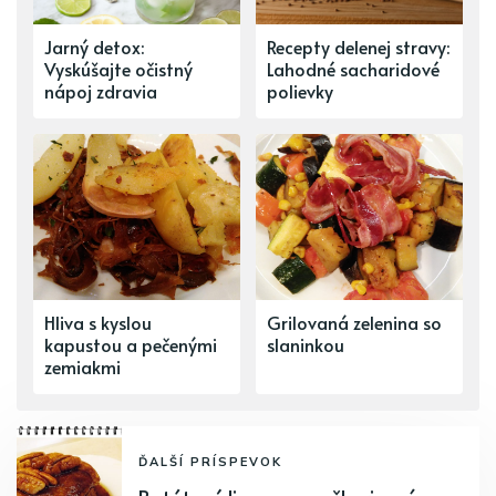
Jarný detox:
Recepty delenej stravy:
Vyskúšajte očistný
Lahodné sacharidové
nápoj zdravia
polievky
Hliva s kyslou
Grilovaná zelenina so
kapustou a pečenými
slaninkou
zemiakmi
ĎALŠÍ PRÍSPEVOK