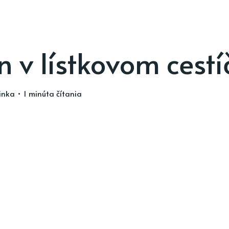
 v lístkovom cestí
inka
• 1 minúta čítania