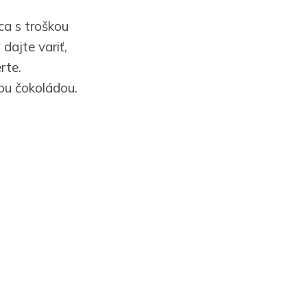
ca s troškou
 dajte variť,
rte.
kou čokoládou.