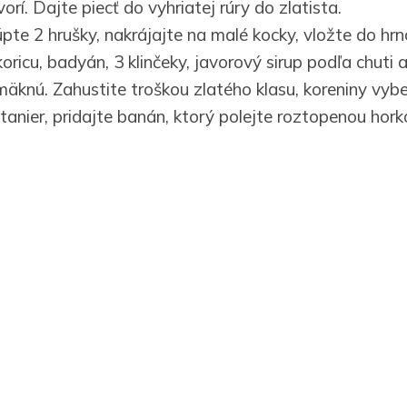
orí. Dajte piecť do vyhriatej rúry do zlatista.
pte 2 hrušky, nakrájajte na malé kocky, vložte do hrn
koricu, badyán, 3 klinčeky, javorový sirup podľa chuti a
äknú. Zahustite troškou zlatého klasu, koreniny vybe
tanier, pridajte banán, ktorý polejte roztopenou hor