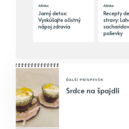
Alinka
Alinka
Jarný detox:
Recepty de
Vyskúšajte očistný
stravy: La
nápoj zdravia
sacharido
polievky
ĎALŠÍ PRÍSPEVOK
Srdce na špajdli