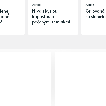
Alinka
Alinka
lenej
Hliva s kyslou
Grilovaná 
hodné
kapustou a
so slanink
vé
pečenými zemiakmi