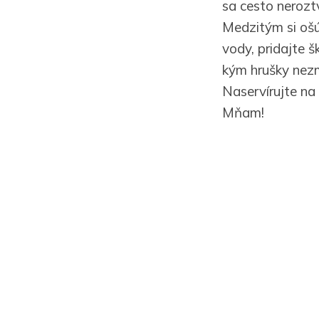
sa cesto neroztv
Medzitým si ošú
vody, pridajte š
kým hrušky nezm
Naservírujte na 
Mňam!