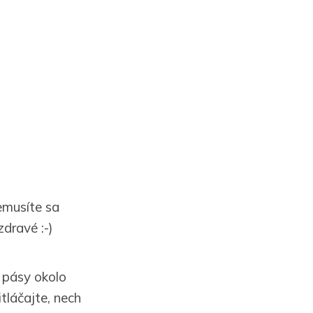
emusíte sa
zdravé :-)
a pásy okolo
tláčajte, nech