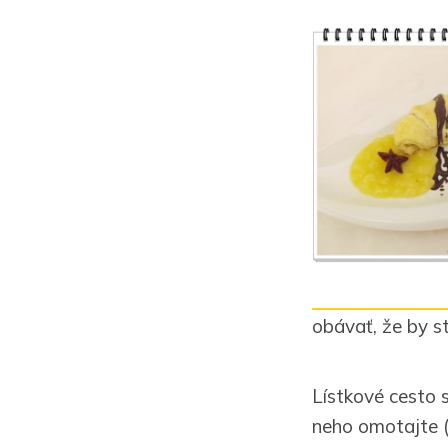
obávať, že by st
Lístkové cesto s
neho omotajte (