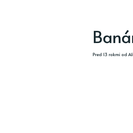
Banán
pred 13 rokmi
od
Al