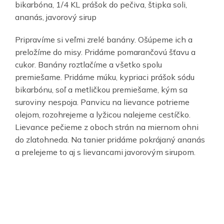
bikarbóna, 1/4 KL prášok do pečiva, štipka soli,
ananás, javorový sirup
Pripravíme si veľmi zrelé banány. Ošúpeme ich a
preložíme do misy. Pridáme pomarančovú šťavu a
cukor. Banány roztlačíme a všetko spolu
premiešame. Pridáme múku, kypriaci prášok sódu
bikarbónu, soľ a metličkou premiešame, kým sa
suroviny nespoja. Panvicu na lievance potrieme
olejom, rozohrejeme a lyžicou nalejeme cestíčko.
Lievance pečieme z oboch strán na miernom ohni
do zlatohneda. Na tanier pridáme pokrájaný ananás
a prelejeme to aj s lievancami javorovým sirupom.