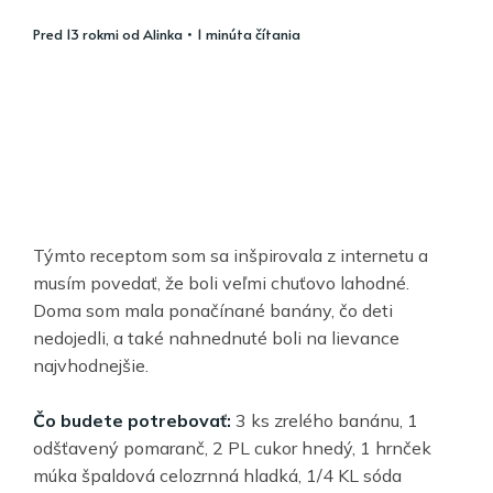
pred 13 rokmi
od
Alinka
• 1 minúta čítania
Týmto receptom som sa inšpirovala z internetu a
musím povedať, že boli veľmi chuťovo lahodné.
Doma som mala ponačínané banány, čo deti
nedojedli, a také nahnednuté boli na lievance
najvhodnejšie.
Čo budete potrebovať:
3 ks zrelého banánu, 1
odšťavený pomaranč, 2 PL cukor hnedý, 1 hrnček
múka špaldová celozrnná hladká, 1/4 KL sóda