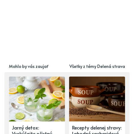
Mohlo by vás zaujať
Všetky z témy Delená strava
Jarný detox:
Recepty delenej stravy:
Vyskúšajte očistný
Lahodné sacharidové