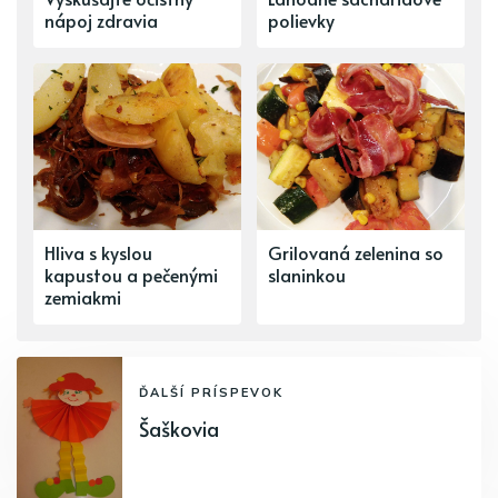
nápoj zdravia
polievky
Hliva s kyslou
Grilovaná zelenina so
kapustou a pečenými
slaninkou
zemiakmi
ĎALŠÍ PRÍSPEVOK
Šaškovia