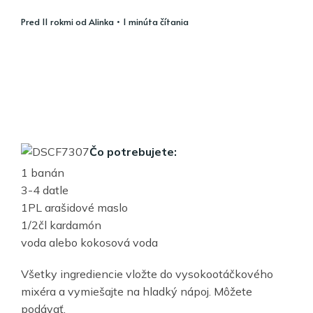
pred 11 rokmi
od
Alinka
• 1 minúta čítania
Čo potrebujete:
1 banán
3-4 datle
1PL arašidové maslo
1/2čl kardamón
voda alebo kokosová voda
Všetky ingrediencie vložte do vysokootáčkového
mixéra a vymiešajte na hladký nápoj. Môžete
podávať.