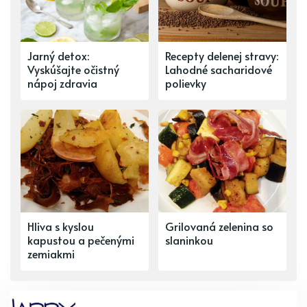
Jarný detox:
Recepty delenej stravy:
Vyskúšajte očistný
Lahodné sacharidové
nápoj zdravia
polievky
Hliva s kyslou
Grilovaná zelenina so
kapustou a pečenými
slaninkou
zemiakmi