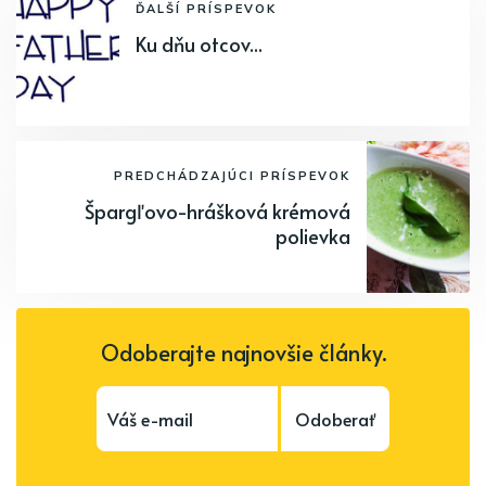
ĎALŠÍ PRÍSPEVOK
Ku dňu otcov...
PREDCHÁDZAJÚCI PRÍSPEVOK
Špargľovo-hrášková krémová
polievka
Odoberajte najnovšie články.
Odoberať