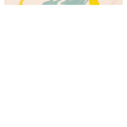
Píšeme pre mamičky aj oteckov. Kreatívne nápady
pre čas s deťmi. Články o rodine, básničky a pesničky
pre deti. Slovenské zvyky a sviatky a recepty.