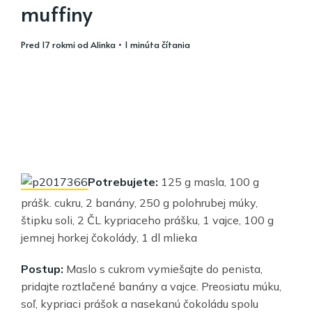
muffiny
pred 17 rokmi
od
Alinka
• 1 minúta čítania
Potrebujete:
125 g masla, 100 g
prášk. cukru, 2 banány, 250 g polohrubej múky,
štipku soli, 2 ČL kypriaceho prášku, 1 vajce, 100 g
jemnej horkej čokolády, 1 dl mlieka
Postup:
Maslo s cukrom vymiešajte do penista,
pridajte roztlačené banány a vajce. Preosiatu múku,
soľ, kypriaci prášok a nasekanú čokoládu spolu