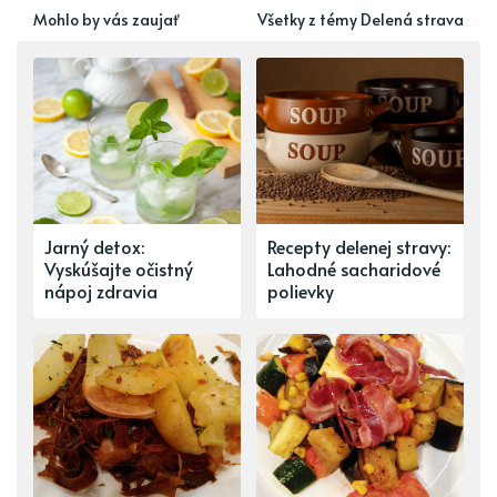
Mohlo by vás zaujať
Všetky z témy Delená strava
Jarný detox:
Recepty delenej stravy:
Vyskúšajte očistný
Lahodné sacharidové
nápoj zdravia
polievky