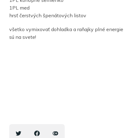
1PL konopné semienko
1PL med
hrsť čerstvých špenátových listov
všetko vymixovať dohladka a raňajky plné energie
sú na svete!