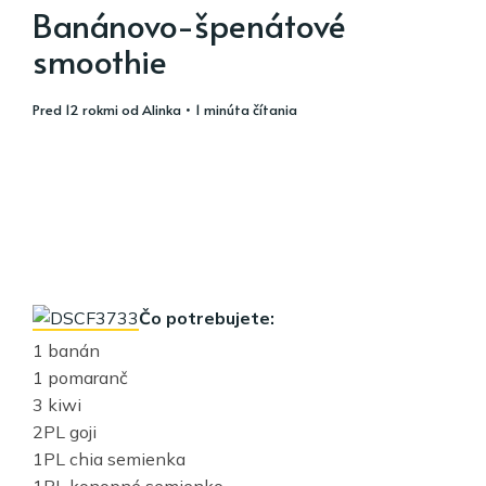
Banánovo-špenátové
smoothie
pred 12 rokmi
od
Alinka
• 1 minúta čítania
Čo potrebujete:
1 banán
1 pomaranč
3 kiwi
2PL goji
1PL chia semienka