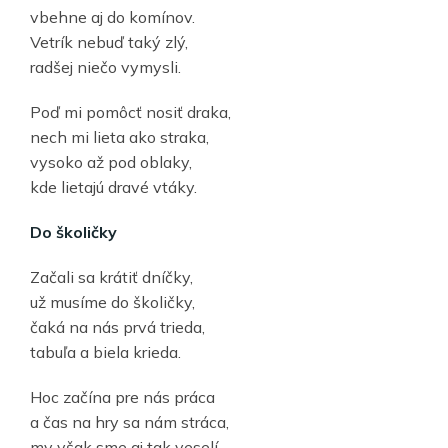
vbehne aj do komínov.
Vetrík nebuď taký zlý,
radšej niečo vymysli.
Poď mi pomôcť nosiť draka,
nech mi lieta ako straka,
vysoko až pod oblaky,
kde lietajú dravé vtáky.
Do školičky
Začali sa krátiť dníčky,
už musíme do školičky,
čaká na nás prvá trieda,
tabuľa a biela krieda.
Hoc začína pre nás práca
a čas na hry sa nám stráca,
my však sme aj tak veselí,