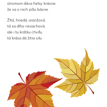
stromom dáva farby krásne,
že sa o nich píšu básne.
Žltá, hnedá, oranžová,
tá sa dlho nezachová,
ale i tu krátku chvíľu,
tá krása dá žitia silu.