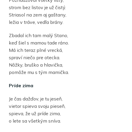
strom bez listov je už čistý.
Striasol na zem aj gaštany,
ležia v tráve, vedľa brány.
Zbadal ich tam malý Stano,
keď šiel s mamou tade ráno.
Má ich teraz plné vrecká,
spraví niečo pre otecka.
Nôžky, bruško a hlavička,
pomôže mu s tým mamička.
Príde zima
Je čas dažďov, je tu jeseň,
vietor spieva svoju pieseň,
spieva, že už príde zima,
o lete sa všetkým sníva.