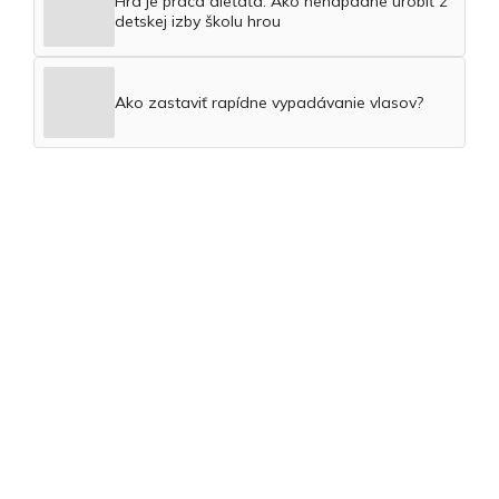
Hra je práca dieťaťa: Ako nenápadne urobiť z
detskej izby školu hrou
Ako zastaviť rapídne vypadávanie vlasov?