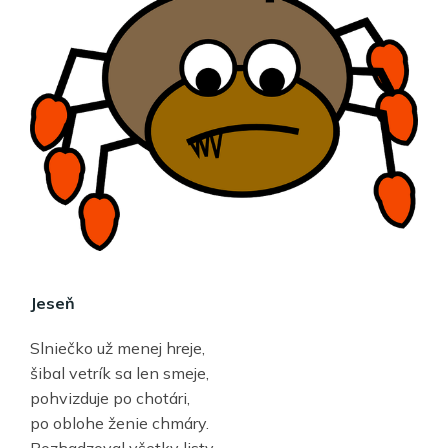
Jeseň
Slniečko už menej hreje,
šibal vetrík sa len smeje,
pohvizduje po chotári,
po oblohe ženie chmáry.
Pozhadzoval všetky listy,