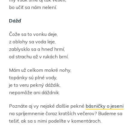
bo učiť sa nám nelení.
Dážď
Čože sa to vonku deje,
z oblohy sa voda leje,
zablysklo sa a hneď hrmí,
od strachu až v rukách brní.
Mám už celkom mokré nohy,
topánky sú plné vody,
je to veru pekný dáždik,
nepomôže ani dáždnik.
Poznáte aj vy nejaké ďalšie pekné
básničky o jeseni
na spríjemnenie čoraz kratších večerov? Budeme sa
tešiť, ak sa s nimi podelíte v komentároch.