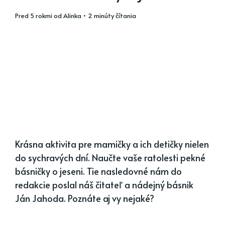
pred 5 rokmi
od
Alinka
• 2 minúty čítania
Krásna aktivita pre mamičky a ich detičky nielen
do sychravých dní. Naučte vaše ratolesti pekné
básničky o jeseni. Tie nasledovné nám do
redakcie poslal náš čitateľ a nádejný básnik
Ján Jahoda. Poznáte aj vy nejaké?