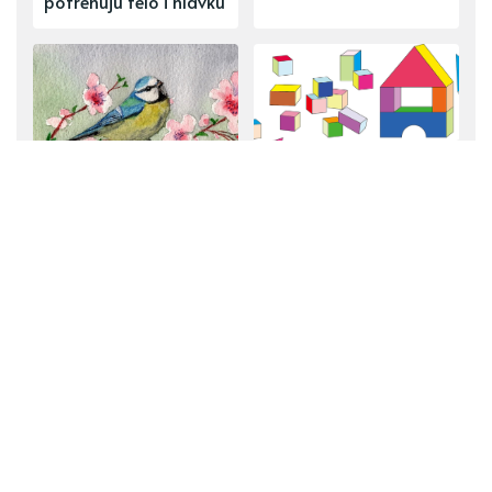
potrénujú telo i hlávku
Básničky o vtáčikoch
Náučné básničky o
pre vnímavé deti
tvaroch, počtoch, či
dennom režime
ĎALŠÍ PRÍSPEVOK
Poučná detská básnička o mlieku