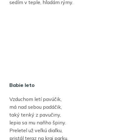
sedím v teple, hľadám rýmy.
Babie leto
Vzduchom letí pavúčik,
má nad sebou padáčik,
taký tenký z pavučiny,
lepia sa mu naňho špiny.
Preletel už veľkú diaľku,
pristál teraz na kraj parku.