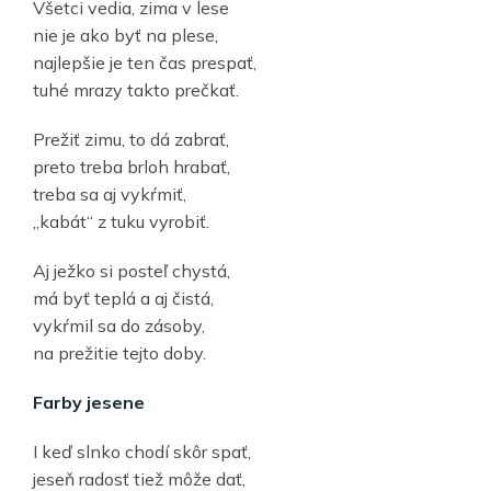
Všetci vedia, zima v lese
nie je ako byť na plese,
najlepšie je ten čas prespať,
tuhé mrazy takto prečkať.
Prežiť zimu, to dá zabrať,
preto treba brloh hrabať,
treba sa aj vykŕmiť,
„kabát“ z tuku vyrobiť.
Aj ježko si posteľ chystá,
má byť teplá a aj čistá,
vykŕmil sa do zásoby,
na prežitie tejto doby.
Farby jesene
I keď slnko chodí skôr spať,
jeseň radosť tiež môže dať,