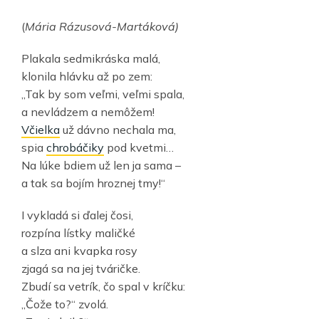
(
Mária Rázusová-Martáková)
Plakala sedmikráska malá,
klonila hlávku až po zem:
„Tak by som veľmi, veľmi spala,
a nevládzem a nemôžem!
Včielka
už dávno nechala ma,
spia
chrobáčiky
pod kvetmi…
Na lúke bdiem už len ja sama –
a tak sa bojím hroznej tmy!“
I vykladá si ďalej čosi,
rozpína lístky maličké
a slza ani kvapka rosy
zjagá sa na jej tváričke.
Zbudí sa vetrík, čo spal v kríčku:
„Čože to?“ zvolá.