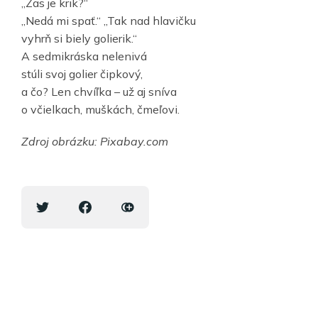
„Zas je krik?“
„Nedá mi spať.“ „Tak nad hlavičku
vyhrň si biely golierik.“
A sedmikráska nelenivá
stúli svoj golier čipkový,
a čo? Len chvíľka – už aj sníva
o včielkach, muškách, čmeľovi.
Zdroj obrázku: Pixabay.com