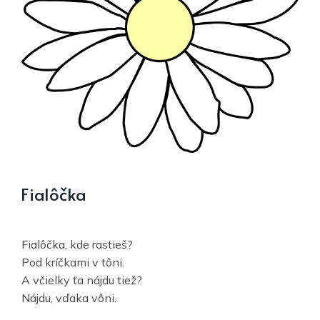
Fialôčka
Fialôčka, kde rastieš?
Pod kríčkami v tôni.
A včielky ťa nájdu tiež?
Nájdu, vďaka vôni.