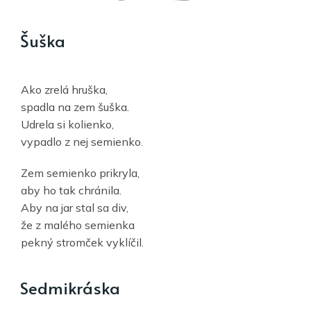
Šuška
Ako zrelá hruška,
spadla na zem šuška.
Udrela si kolienko,
vypadlo z nej semienko.
Zem semienko prikryla,
aby ho tak chránila.
Aby na jar stal sa div,
že z malého semienka
pekný stromček vyklíčil.
Sedmikráska