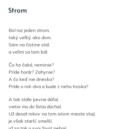
Strom
Bol raz jeden strom,
taký veľký, ako dom.
Sám na čistine stál,
a veľmi sa tam bál.
Čo ho čaká, neminie?
Príde horár? Zahynie?
A čo keď nie dneska?
Príde o rok-dva a bude z neho troska?
A tak stále pevne dúfal,
vietor mu do lístia dúchal.
Už desať rokov na tom istom mieste stojí,
je však starší, smelší,
už sa tak o svoj život nebojí.