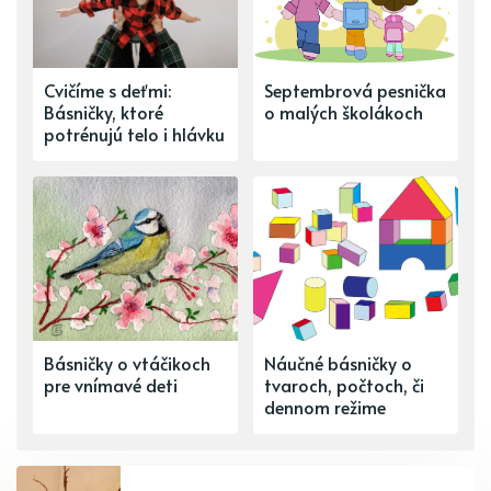
Cvičíme s deťmi:
Septembrová pesnička
Básničky, ktoré
o malých školákoch
potrénujú telo i hlávku
Básničky o vtáčikoch
Náučné básničky o
pre vnímavé deti
tvaroch, počtoch, či
dennom režime